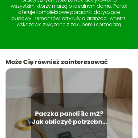
wszystkim, którzy marzą o idealnym domu. Portal
oferuje kompleksowe poradniki dotyczące
budowy i remontów, artykuły o aranżacji wnętrz,
wskazówki związane z zakupem i sprzedażą
nieruchomości, a także pomysły na
zagospodarowanie ogrodu i tarasu. W sekcji
lifestyle znajdziesz treści, które uczynią życie w
domu jeszcze przyjemniejszym. Teraso to miejsce,
gdzie wiedza spotyka się z estetyką, tworząc
Może Cię również zainteresować
idealne kompendium dla każdego miłośnika
pięknych i funkcjonalnych przestrzeni.
Paczka paneli ile m2?
Jak obliczyć potrzebną
ilość paneli?