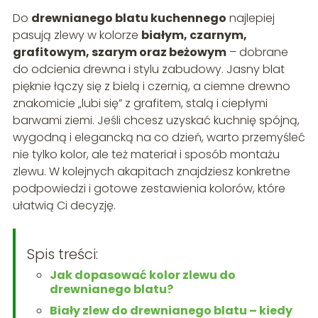
Do
drewnianego blatu kuchennego
najlepiej
pasują zlewy w kolorze
białym, czarnym,
grafitowym, szarym oraz beżowym
– dobrane
do odcienia drewna i stylu zabudowy. Jasny blat
pięknie łączy się z bielą i czernią, a ciemne drewno
znakomicie „lubi się” z grafitem, stalą i ciepłymi
barwami ziemi. Jeśli chcesz uzyskać kuchnię spójną,
wygodną i elegancką na co dzień, warto przemyśleć
nie tylko kolor, ale też materiał i sposób montażu
zlewu. W kolejnych akapitach znajdziesz konkretne
podpowiedzi i gotowe zestawienia kolorów, które
ułatwią Ci decyzję.
Spis treści:
Jak dopasować kolor zlewu do
drewnianego blatu?
Biały zlew do drewnianego blatu – kiedy