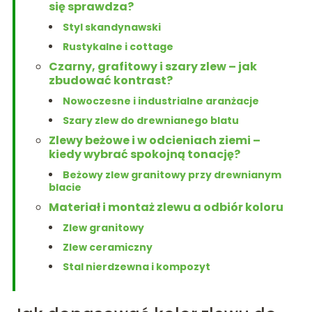
się sprawdza?
Styl skandynawski
Rustykalne i cottage
Czarny, grafitowy i szary zlew – jak
zbudować kontrast?
Nowoczesne i industrialne aranżacje
Szary zlew do drewnianego blatu
Zlewy beżowe i w odcieniach ziemi –
kiedy wybrać spokojną tonację?
Beżowy zlew granitowy przy drewnianym
blacie
Materiał i montaż zlewu a odbiór koloru
Zlew granitowy
Zlew ceramiczny
Stal nierdzewna i kompozyt