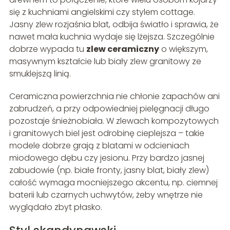
się z kuchniami angielskimi czy stylem cottage.
Jasny zlew rozjaśnia blat, odbija światło i sprawia, że
nawet mała kuchnia wydaje się lżejsza. Szczególnie
dobrze wypada tu
zlew ceramiczny
o większym,
masywnym kształcie lub biały zlew granitowy ze
smuklejszą linią.
Ceramiczna powierzchnia nie chłonie zapachów ani
zabrudzeń, a przy odpowiedniej pielęgnacji długo
pozostaje śnieżnobiała. W zlewach kompozytowych
i granitowych biel jest odrobinę cieplejsza – takie
modele dobrze grają z blatami w odcieniach
miodowego dębu czy jesionu. Przy bardzo jasnej
zabudowie (np. białe fronty, jasny blat, biały zlew)
całość wymaga mocniejszego akcentu, np. ciemnej
baterii lub czarnych uchwytów, żeby wnętrze nie
wyglądało zbyt płasko.