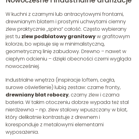
Nowoczesne i industrialne aranżacje
W kuchni z czarnymi lub antracytowymi frontami,
drewnianym blatem i prostymi uchwytami ciemny
zlew praktycznie „spina” całość. Często wybierany
jest tu
zlew podblatowy granitowy
w grafitowym
kolorze, bo wpisuje się w minimalistyczną,
geometryczną linię zabudowy. Drewno – nawet w
ciepłym odcieniu – dzięki obecności czerni wygląda
nowocześniej.
Industrialne wnętrza (inspiracje loftem, cegła,
surowe oświetlenie) lubią zestaw: czarne fronty,
drewniany blat roboczy
, czarny zlew i czarna
bateria. W takim otoczeniu dobrze wypada też stal
nierdzewna – np. zlew stalowy wpuszczany w blat,
który delikatnie kontrastuje z drewnem i
koresponduje z metalowymi elementami
wyposażenia.