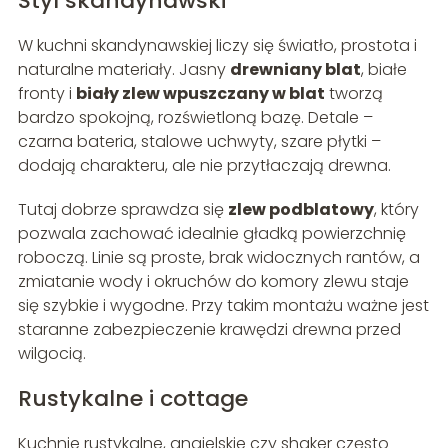
Styl skandynawski
W kuchni skandynawskiej liczy się światło, prostota i
naturalne materiały. Jasny
drewniany blat
, białe
fronty i
biały zlew wpuszczany w blat
tworzą
bardzo spokojną, rozświetloną bazę. Detale –
czarna bateria, stalowe uchwyty, szare płytki –
dodają charakteru, ale nie przytłaczają drewna.
Tutaj dobrze sprawdza się
zlew podblatowy
, który
pozwala zachować idealnie gładką powierzchnię
roboczą. Linie są proste, brak widocznych rantów, a
zmiatanie wody i okruchów do komory zlewu staje
się szybkie i wygodne. Przy takim montażu ważne jest
staranne zabezpieczenie krawędzi drewna przed
wilgocią.
Rustykalne i cottage
Kuchnie rustykalne, angielskie czy shaker często