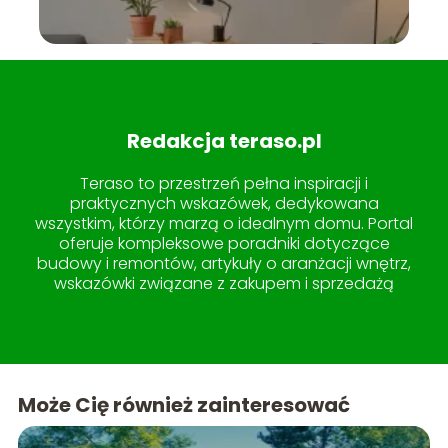
Redakcja teraso.pl
Teraso to przestrzeń pełna inspiracji i
praktycznych wskazówek, dedykowana
wszystkim, którzy marzą o idealnym domu. Portal
oferuje kompleksowe poradniki dotyczące
budowy i remontów, artykuły o aranżacji wnętrz,
wskazówki związane z zakupem i sprzedażą
nieruchomości, a także pomysły na
zagospodarowanie ogrodu i tarasu. W sekcji
lifestyle znajdziesz treści, które uczynią życie w
domu jeszcze przyjemniejszym. Teraso to miejsce,
gdzie wiedza spotyka się z estetyką, tworząc
Może Cię również zainteresować
idealne kompendium dla każdego miłośnika
pięknych i funkcjonalnych przestrzeni.