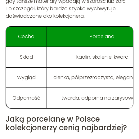
gdy tańsze materiały wpadają w szarość lub żółć.
To szczegół, który bardzo szybko wychwytuje
doświadczone oko kolekcjonera.
Cecha
Porcelana
Skład
kaolin, skalenie, kwarc
Wygląd
cienka, półprzezroczysta, elegancka
Odporność
twarda, odporna na zarysowan
Jaką porcelanę w Polsce
kolekcjonerzy cenią najbardziej?