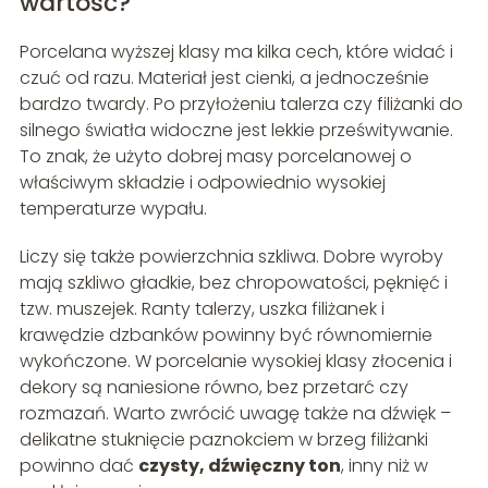
wartość?
Porcelana wyższej klasy ma kilka cech, które widać i
czuć od razu. Materiał jest cienki, a jednocześnie
bardzo twardy. Po przyłożeniu talerza czy filiżanki do
silnego światła widoczne jest lekkie prześwitywanie.
To znak, że użyto dobrej masy porcelanowej o
właściwym składzie i odpowiednio wysokiej
temperaturze wypału.
Liczy się także powierzchnia szkliwa. Dobre wyroby
mają szkliwo gładkie, bez chropowatości, pęknięć i
tzw. muszejek. Ranty talerzy, uszka filiżanek i
krawędzie dzbanków powinny być równomiernie
wykończone. W porcelanie wysokiej klasy złocenia i
dekory są naniesione równo, bez przetarć czy
rozmazań. Warto zwrócić uwagę także na dźwięk –
delikatne stuknięcie paznokciem w brzeg filiżanki
powinno dać
czysty, dźwięczny ton
, inny niż w