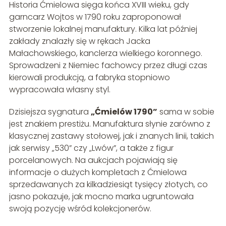
Historia Ćmielowa sięga końca XVIII wieku, gdy
garncarz Wojtos w 1790 roku zaproponował
stworzenie lokalnej manufaktury. Kilka lat później
zakłady znalazły się w rękach Jacka
Małachowskiego, kanclerza wielkiego koronnego.
Sprowadzeni z Niemiec fachowcy przez długi czas
kierowali produkcją, a fabryka stopniowo
wypracowała własny styl.
Dzisiejsza sygnatura
„Ćmielów 1790”
sama w sobie
jest znakiem prestiżu. Manufaktura słynie zarówno z
klasycznej zastawy stołowej, jak i znanych linii, takich
jak serwisy „530” czy „Lwów”, a także z figur
porcelanowych. Na aukcjach pojawiają się
informacje o dużych kompletach z Ćmielowa
sprzedawanych za kilkadziesiąt tysięcy złotych, co
jasno pokazuje, jak mocno marka ugruntowała
swoją pozycję wśród kolekcjonerów.