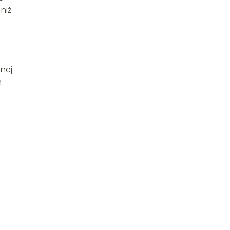
niż
jnej
m