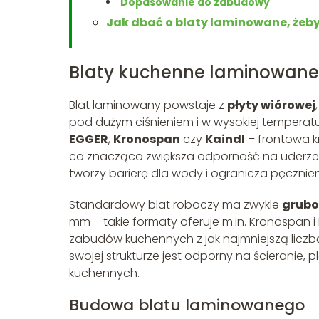
Dopasowanie do zabudowy
Jak dbać o blaty laminowane, żeby
Blaty kuchenne laminowane –
Blat laminowany powstaje z
płyty wiórowej
pod dużym ciśnieniem i w wysokiej temperat
EGGER
,
Kronospan
czy
Kaindl
– frontowa 
co znacząco zwiększa odporność na uderzeni
tworzy barierę dla wody i ogranicza pęcznien
Standardowy blat roboczy ma zwykle
grubo
mm – takie formaty oferuje m.in. Kronospan 
zabudów kuchennych z jak najmniejszą liczb
swojej strukturze jest odporny na ścieranie
kuchennych.
Budowa blatu laminowanego