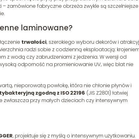
i – zamówione fabryczne obrzeża zwykle są szczelniejsze 
e.
chenne laminowane?
ołączenie
trwałości
, szerokiego wyboru dekorów i atrakcy
ierzchnia radzi sobie z codzienną eksploatacją: krojenie
m z wodą czy zabrudzeniami z jedzenia. W wersji od
 wysoką odporność na promieniowanie UV, więc blat nie
wartą, nieporowatą powłokę, która nie chłonie płynów i
tybakteryjną zgodną z ISO 22196
(JIS Z2801) łatwiej
ne zwłaszcza przy małych dzieciach czy intensywnym
GGER
, projektuje się z myślą o intensywnym użytkowaniu.