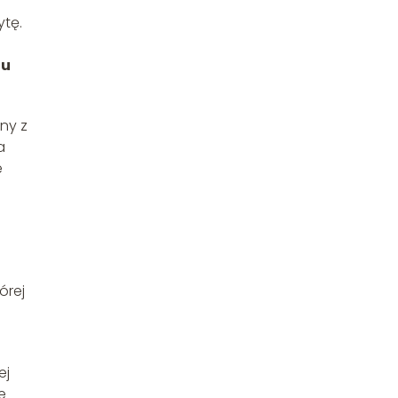
ytę.
nu
ny z
a
e
órej
ej
e