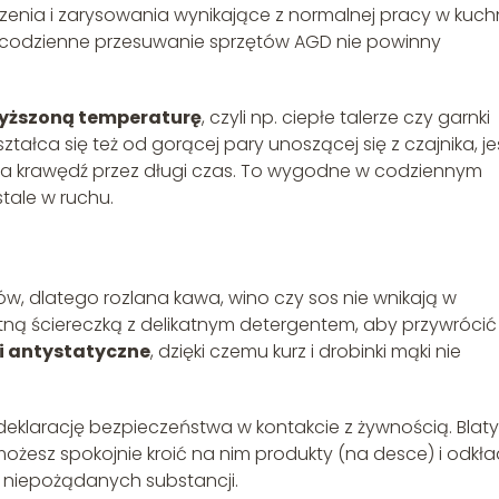
zenia i zarysowania wynikające z normalnej pracy w kuchn
y codzienne przesuwanie sprzętów AGD nie powinny
yższoną temperaturę
, czyli np. ciepłe talerze czy garnki
ałca się też od gorącej pary unoszącej się z czajnika, jeś
o na krawędź przez długi czas. To wygodne w codziennym
stale w ruchu.
w, dlatego rozlana kawa, wino czy sos nie wnikają w
otną ściereczką z delikatnym detergentem, aby przywrócić
i antystatyczne
, dzięki czemu kurz i drobinki mąki nie
eklarację bezpieczeństwa w kontakcie z żywnością. Blaty
ożesz spokojnie kroić na nim produkty (na desce) i odkł
niepożądanych substancji.