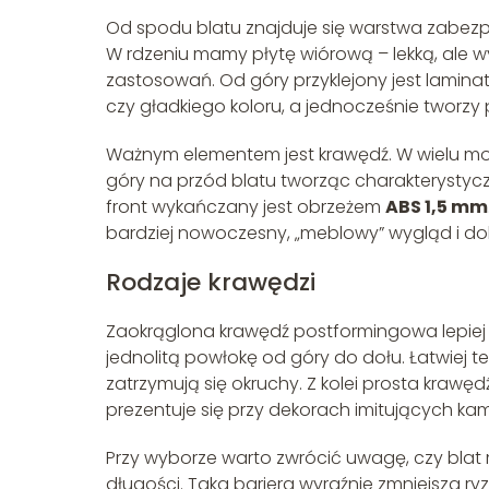
Od spodu blatu znajduje się warstwa zabezpiec
W rdzeniu mamy płytę wiórową – lekką, ale
zastosowań. Od góry przyklejony jest lamina
czy gładkiego koloru, a jednocześnie tworzy
Ważnym elementem jest krawędź. W wielu mode
góry na przód blatu tworząc charakterystycz
front wykańczany jest obrzeżem
ABS 1,5 mm
bardziej nowoczesny, „meblowy” wygląd i do
Rodzaje krawędzi
Zaokrąglona krawędź postformingowa lepiej 
jednolitą powłokę od góry do dołu. Łatwiej te
zatrzymują się okruchy. Z kolei prosta kraw
prezentuje się przy dekorach imitujących ka
Przy wyborze warto zwrócić uwagę, czy bla
długości. Taka bariera wyraźnie zmniejsza r