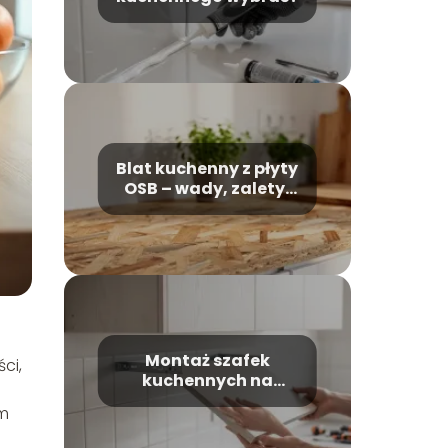
Blat kuchenny z płyty
OSB – wady, zalety,
wykończenie
Montaż szafek
ci,
kuchennych na
listwie montażowej
ym
krok po kroku