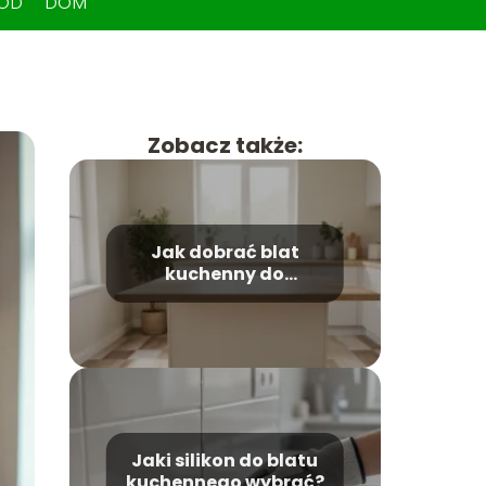
ÓD
DOM
Zobacz także:
Jak dobrać blat
kuchenny do
podłogi? Praktyczny
poradnik
Jaki silikon do blatu
kuchennego wybrać?