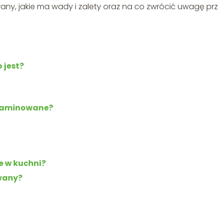
ny, jakie ma wady i zalety oraz na co zwrócić uwagę pr
 jest?
 laminowane?
e w kuchni?
wany?