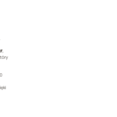
L
DF
,
tóry
00
ięki