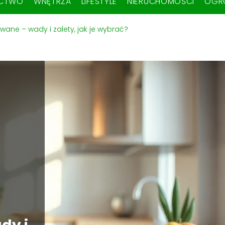
ICTWO
WNĘTRZA
LIFESTYLE
NIERUCHOMOŚCI
OGR
ane – wady i zalety, jak je wybrać?