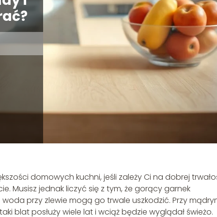
dy i
rać?
szości domowych kuchni, jeśli zależy Ci na dobrej trwałoś
 Musisz jednak liczyć się z tym, że gorący garnek
 woda przy zlewie mogą go trwale uszkodzić. Przy mądr
aki blat posłuży wiele lat i wciąż będzie wyglądał świeżo.