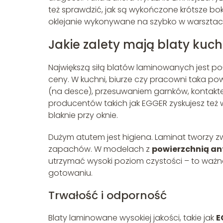
też sprawdzić, jak są wykończone krótsze bok
oklejanie wykonywane na szybko w warsztaci
Jakie zalety mają blaty ku
Największą siłą blatów laminowanych jest p
ceny. W kuchni, biurze czy pracowni taka pow
(na desce), przesuwaniem garnków, kontakte
producentów takich jak EGGER zyskujesz też
blaknie przy oknie.
Dużym atutem jest higiena. Laminat tworzy z
zapachów. W modelach z
powierzchnią an
utrzymać wysoki poziom czystości – to waż
gotowaniu.
Trwałość i odporność
Blaty laminowane wysokiej jakości, takie jak
E