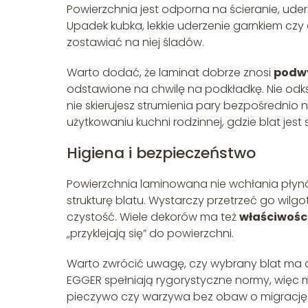
Powierzchnia jest odporna na ścieranie, uder
Upadek kubka, lekkie uderzenie garnkiem cz
zostawiać na niej śladów.
Warto dodać, że laminat dobrze znosi
podw
odstawione na chwilę na podkładkę. Nie odkszt
nie skierujesz strumienia pary bezpośredni
użytkowaniu kuchni rodzinnej, gdzie blat jest 
Higiena i bezpieczeństwo
Powierzchnia laminowana nie wchłania płynó
strukturę blatu. Wystarczy przetrzeć go wilg
czystość. Wiele dekorów ma też
właściwośc
„przyklejają się” do powierzchni.
Warto zwrócić uwagę, czy wybrany blat ma d
EGGER spełniają rygorystyczne normy, więc m
pieczywo czy warzywa bez obaw o migrację 