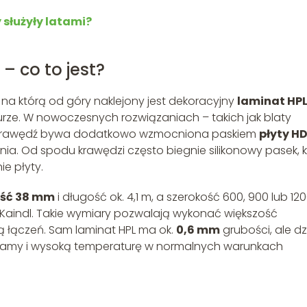
 służyły latami?
 co to jest?
, na którą od góry naklejony jest dekoracyjny
laminat HP
urze. W nowoczesnych rozwiązaniach – takich jak blaty
krawędź bywa dodatkowo wzmocniona paskiem
płyty H
a. Od spodu krawędzi często biegnie silikonowy pasek, k
ie płyty.
ść 38 mm
i długość ok. 4,1 m, a szerokość 600, 900 lub 12
i Kaindl. Takie wymiary pozwalają wykonać większość
ą łączeń. Sam laminat HPL ma ok.
0,6 mm
grubości, ale dz
, plamy i wysoką temperaturę w normalnych warunkach