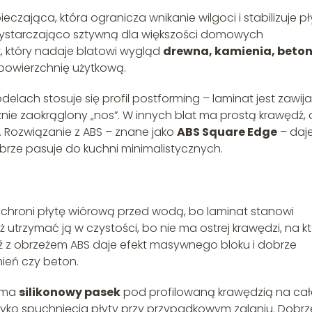
zająca, która ogranicza wnikanie wilgoci i stabilizuje pł
 wystarczająco sztywną dla większości domowych
t, który nadaje blatowi wygląd
drewna, kamienia, beto
 powierzchnię użytkową.
lach stosuje się profil postforming – laminat jest zawija
nie zaokrąglony „nos”. W innych blat ma prostą krawędź, 
. Rozwiązanie z ABS – znane jako
ABS Square Edge
– daj
brze pasuje do kuchni minimalistycznych.
chroni płytę wiórową przed wodą, bo laminat stanowi
ż utrzymać ją w czystości, bo nie ma ostrej krawędzi, na kt
ędź z obrzeżem ABS daje efekt masywnego bloku i dobrze
mień czy beton.
t ma
silikonowy pasek
pod profilowaną krawędzią na cał
yzyko spuchnięcia płyty przy przypadkowym zalaniu. Dobrz