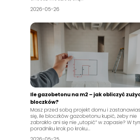
2026-05-26
Ile gazobetonu na m2 – jak obliczyć zuży
bloczków?
Masz przed sobą projekt domu i zastanawia
się, ile bloczków gazobetonu kupić, żeby nie
zabrakło ani się nie „utopić” w zapasie? W ty
poradniku krok po kroku...
2026-05-25