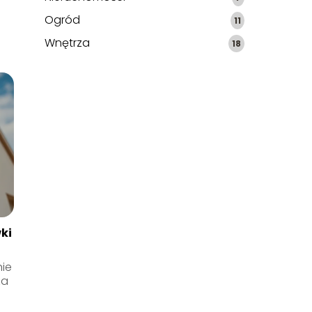
Ogród
11
Wnętrza
18
wki
nie
za