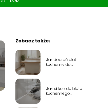
ÓD
DOM
Zobacz także:
Jak dobrać blat
kuchenny do
podłogi? Praktyczny
poradnik
Jaki silikon do blatu
kuchennego
wybrać?