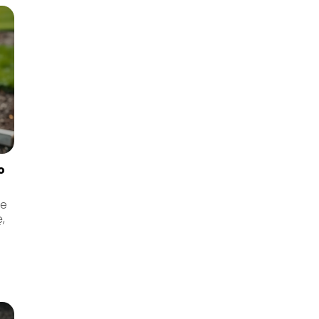
o
le
,