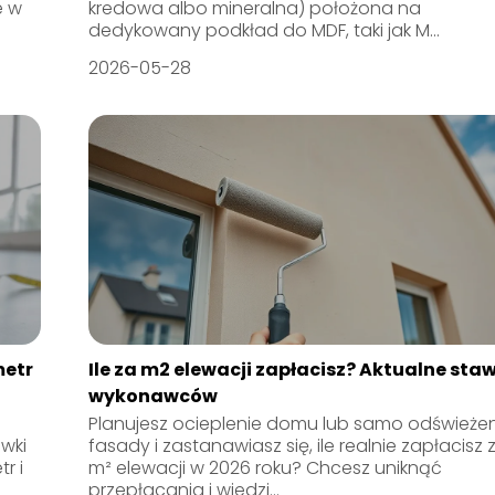
e w
kredowa albo mineralna) położona na
dedykowany podkład do MDF, taki jak M...
2026-05-28
metr
Ile za m2 elewacji zapłacisz? Aktualne sta
wykonawców
Planujesz ocieplenie domu lub samo odświeże
ewki
fasady i zastanawiasz się, ile realnie zapłacisz 
r i
m² elewacji w 2026 roku? Chcesz uniknąć
przepłacania i wiedzi...