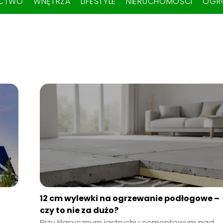
ICTWO
WNĘTRZA
LIFESTYLE
NIERUCHOMOŚCI
OGR
12 cm wylewki na ogrzewanie podłogowe –
czy to nie za dużo?
Przy klasycznym jastrychu cementowym nad