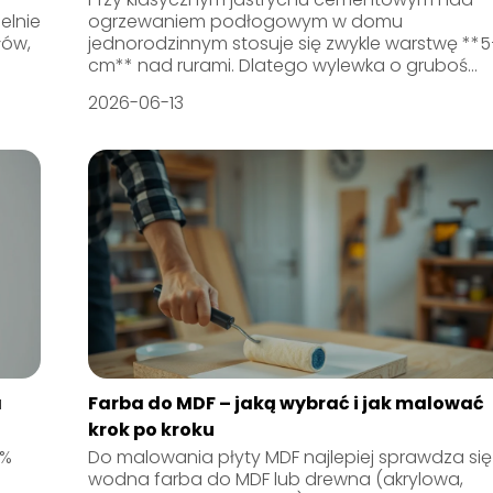
elnie
ogrzewaniem podłogowym w domu
łów,
jednorodzinnym stosuje się zwykle warstwę **
cm** nad rurami. Dlatego wylewka o gruboś...
2026-06-13
a
Farba do MDF – jaką wybrać i jak malować
krok po kroku
0%
Do malowania płyty MDF najlepiej sprawdza się
wodna farba do MDF lub drewna (akrylowa,