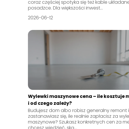
coraz częściej spotyka się też kable układan
posadzce. Dla większości inwest...
2026-06-12
Wylewki maszynowe cena – ile kosztuje 
i od czego zależy?
Budujesz dom albo robisz generalny remont i
zastanawiasz się, ile realnie zapłacisz za wyl
maszynowe? Szukasz konkretnych cen za met
chcesz wiedzieć, ską...