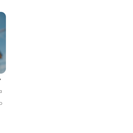
?
a
go