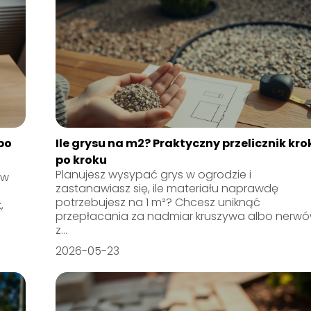
 po
Ile grysu na m2? Praktyczny przelicznik kro
po kroku
Planujesz wysypać grys w ogrodzie i
ów
zastanawiasz się, ile materiału naprawdę
potrzebujesz na 1 m²? Chcesz uniknąć
,
przepłacania za nadmiar kruszywa albo nerw
z...
2026-05-23