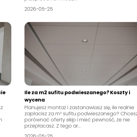
2026-05-25
cie
Ile za m2 sufitu podwieszanego? Koszty i
wycena
sz
Planujesz montaż i zastanawiasz się, ile realnie
zapłacisz za m² sufitu podwieszanego? Chces
m
porównać oferty ekip i mieć pewność, że nie
przepłacasz. Z tego ar...
2026-05-25