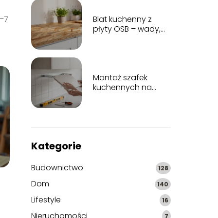
5–7
Blat kuchenny z
płyty OSB – wady,
zalety, wykończenie
Montaż szafek
kuchennych na
listwie montażowej
krok po kroku
Kategorie
Budownictwo
128
Dom
140
Lifestyle
16
Nieruchomości
7