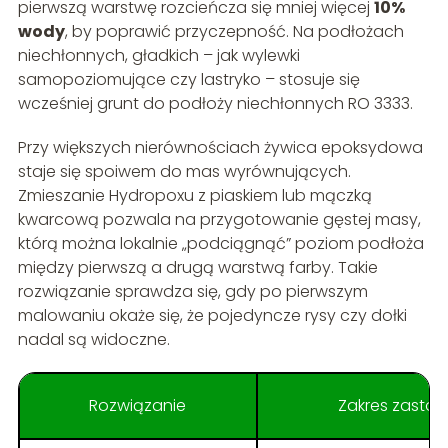
pierwszą warstwę rozcieńcza się mniej więcej
10%
wody
, by poprawić przyczepność. Na podłożach
niechłonnych, gładkich – jak wylewki
samopoziomujące czy lastryko – stosuje się
wcześniej grunt do podłoży niechłonnych RO 3333.
Przy większych nierównościach żywica epoksydowa
staje się spoiwem do mas wyrównujących.
Zmieszanie Hydropoxu z piaskiem lub mączką
kwarcową pozwala na przygotowanie gęstej masy,
którą można lokalnie „podciągnąć” poziom podłoża
między pierwszą a drugą warstwą farby. Takie
rozwiązanie sprawdza się, gdy po pierwszym
malowaniu okaże się, że pojedyncze rysy czy dołki
nadal są widoczne.
Rozwiązanie
Zakres zasto