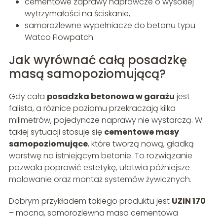
cementowe zaprawy naprawcze o wysokiej
wytrzymałości na ściskanie,
samorozlewne wypełniacze do betonu typu
Watco Flowpatch.
Jak wyrównać całą posadzkę
masą samopoziomującą?
Gdy cała
posadzka betonowa w garażu
jest
falista, a różnice poziomu przekraczają kilka
milimetrów, pojedyncze naprawy nie wystarczą. W
takiej sytuacji stosuje się
cementowe masy
samopoziomujące
, które tworzą nową, gładką
warstwę na istniejącym betonie. To rozwiązanie
pozwala poprawić estetykę, ułatwia późniejsze
malowanie oraz montaż systemów żywicznych.
Dobrym przykładem takiego produktu jest
UZIN 170
– mocna, samorozlewna masa cementowa