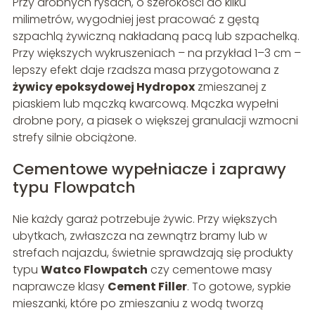
Przy drobnych rysach, o szerokości do kilku
milimetrów, wygodniej jest pracować z gęstą
szpachlą żywiczną nakładaną pacą lub szpachelką.
Przy większych wykruszeniach – na przykład 1–3 cm –
lepszy efekt daje rzadsza masa przygotowana z
żywicy epoksydowej Hydropox
zmieszanej z
piaskiem lub mączką kwarcową. Mączka wypełni
drobne pory, a piasek o większej granulacji wzmocni
strefy silnie obciążone.
Cementowe wypełniacze i zaprawy
typu Flowpatch
Nie każdy garaż potrzebuje żywic. Przy większych
ubytkach, zwłaszcza na zewnątrz bramy lub w
strefach najazdu, świetnie sprawdzają się produkty
typu
Watco Flowpatch
czy cementowe masy
naprawcze klasy
Cement Filler
. To gotowe, sypkie
mieszanki, które po zmieszaniu z wodą tworzą