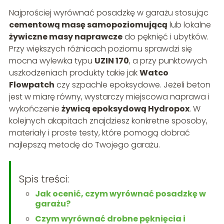
Najprościej wyrównać posadzkę w garażu stosując
cementową masę samopoziomującą
lub lokalne
żywiczne masy naprawcze
do pęknięć i ubytków.
Przy większych różnicach poziomu sprawdzi się
mocna wylewka typu
UZIN 170
, a przy punktowych
uszkodzeniach produkty takie jak
Watco
Flowpatch
czy szpachle epoksydowe. Jeżeli beton
jest w miarę równy, wystarczy miejscowa naprawa i
wykończenie
żywicą epoksydową Hydropox
. W
kolejnych akapitach znajdziesz konkretne sposoby,
materiały i proste testy, które pomogą dobrać
najlepszą metodę do Twojego garażu.
Spis treści:
Jak ocenić, czym wyrównać posadzkę w
garażu?
Czym wyrównać drobne pęknięcia i