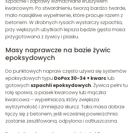
szpachle i zaprawy wzmacniane kruszywem
kwarcowym. Po stwardnieniu tworzą bardzo twarde,
mało nasiąkliwe wypełnienie, które pracuje razem z
betonem. W drobnych rysach wystarczy szpachla,
przy większych ubytkach lepsza będzie gęsta masa
przygotowana z żywicy i piasku.
Masy naprawcze na bazie żywic
epoksydowych
Do punktowych napraw często używa się systemów
epoksydowych typu
DoPox 30-34 + kwarc
lub
gotowych
szpachli epoksydowych
. Żywica pełni tu
rolę spoiwa, a piasek kwarcowy lub mączka
kwarcowa – wypełniacza, który zwiększa
wytrzymałość i zmniejsza skurcz. Taka masa dobrze
łączy się z betonem, jeśli wcześniej powierzchnia
zostanie zeszlifowana, odpylona i odtłuszczona.