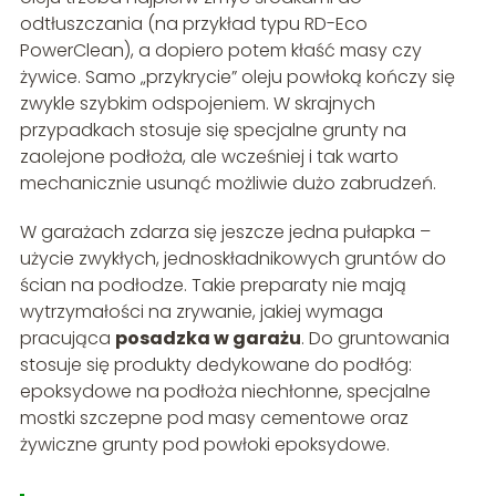
odtłuszczania (na przykład typu RD-Eco
PowerClean), a dopiero potem kłaść masy czy
żywice. Samo „przykrycie” oleju powłoką kończy się
zwykle szybkim odspojeniem. W skrajnych
przypadkach stosuje się specjalne grunty na
zaolejone podłoża, ale wcześniej i tak warto
mechanicznie usunąć możliwie dużo zabrudzeń.
W garażach zdarza się jeszcze jedna pułapka –
użycie zwykłych, jednoskładnikowych gruntów do
ścian na podłodze. Takie preparaty nie mają
wytrzymałości na zrywanie, jakiej wymaga
pracująca
posadzka w garażu
. Do gruntowania
stosuje się produkty dedykowane do podłóg:
epoksydowe na podłoża niechłonne, specjalne
mostki szczepne pod masy cementowe oraz
żywiczne grunty pod powłoki epoksydowe.