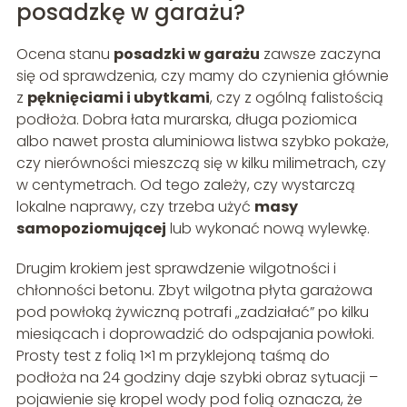
posadzkę w garażu?
Ocena stanu
posadzki w garażu
zawsze zaczyna
się od sprawdzenia, czy mamy do czynienia głównie
z
pęknięciami i ubytkami
, czy z ogólną falistością
podłoża. Dobra łata murarska, długa poziomica
albo nawet prosta aluminiowa listwa szybko pokaże,
czy nierówności mieszczą się w kilku milimetrach, czy
w centymetrach. Od tego zależy, czy wystarczą
lokalne naprawy, czy trzeba użyć
masy
samopoziomującej
lub wykonać nową wylewkę.
Drugim krokiem jest sprawdzenie wilgotności i
chłonności betonu. Zbyt wilgotna płyta garażowa
pod powłoką żywiczną potrafi „zadziałać” po kilku
miesiącach i doprowadzić do odspajania powłoki.
Prosty test z folią 1×1 m przyklejoną taśmą do
podłoża na 24 godziny daje szybki obraz sytuacji –
pojawienie się kropel wody pod folią oznacza, że