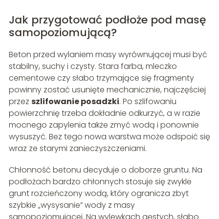
Jak przygotować podłoże pod masę
samopoziomującą?
Beton przed wylaniem masy wyrównującej musi być
stabilny, suchy i czysty. Stara farba, mleczko
cementowe czy słabo trzymające się fragmenty
powinny zostać usunięte mechanicznie, najczęściej
przez
szlifowanie posadzki
. Po szlifowaniu
powierzchnię trzeba dokładnie odkurzyć, a w razie
mocnego zapylenia także zmyć wodą i ponownie
wysuszyć. Bez tego nowa warstwa może odspoić się
wraz ze starymi zanieczyszczeniami.
Chłonność betonu decyduje o doborze gruntu. Na
podłożach bardzo chłonnych stosuje się zwykle
grunt rozcieńczony wodą, który ogranicza zbyt
szybkie „wysysanie” wody z masy
samopoziomującej. Na wylewkach gęstych, słabo