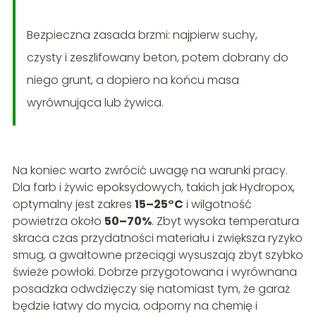
Bezpieczna zasada brzmi: najpierw suchy,
czysty i zeszlifowany beton, potem dobrany do
niego grunt, a dopiero na końcu masa
wyrównująca lub żywica.
Na koniec warto zwrócić uwagę na warunki pracy.
Dla farb i żywic epoksydowych, takich jak Hydropox,
optymalny jest zakres
15–25°C
i wilgotność
powietrza około
50–70%
. Zbyt wysoka temperatura
skraca czas przydatności materiału i zwiększa ryzyko
smug, a gwałtowne przeciągi wysuszają zbyt szybko
świeże powłoki. Dobrze przygotowana i wyrównana
posadzka odwdzięczy się natomiast tym, że garaż
będzie łatwy do mycia, odporny na chemię i