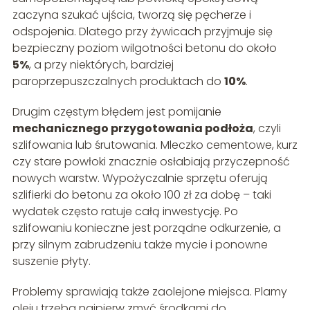
zaczyna szukać ujścia, tworzą się pęcherze i
odspojenia. Dlatego przy żywicach przyjmuje się
bezpieczny poziom wilgotności betonu do około
5%
, a przy niektórych, bardziej
paroprzepuszczalnych produktach do
10%
.
Drugim częstym błędem jest pomijanie
mechanicznego przygotowania podłoża
, czyli
szlifowania lub śrutowania. Mleczko cementowe, kurz
czy stare powłoki znacznie osłabiają przyczepność
nowych warstw. Wypożyczalnie sprzętu oferują
szlifierki do betonu za około 100 zł za dobę – taki
wydatek często ratuje całą inwestycję. Po
szlifowaniu konieczne jest porządne odkurzenie, a
przy silnym zabrudzeniu także mycie i ponowne
suszenie płyty.
Problemy sprawiają także zaolejone miejsca. Plamy
oleju trzeba najpierw zmyć środkami do