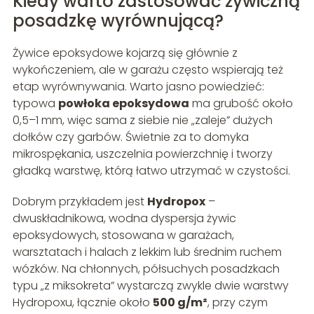
Kiedy warto zastosować żywiczną
posadzkę wyrównującą?
Żywice epoksydowe kojarzą się głównie z
wykończeniem, ale w garażu często wspierają też
etap wyrównywania. Warto jasno powiedzieć:
typowa
powłoka epoksydowa
ma grubość około
0,5–1 mm, więc sama z siebie nie „zaleje” dużych
dołków czy garbów. Świetnie za to domyka
mikrospękania, uszczelnia powierzchnię i tworzy
gładką warstwę, którą łatwo utrzymać w czystości.
Dobrym przykładem jest
Hydropox
–
dwuskładnikowa, wodna dyspersja żywic
epoksydowych, stosowana w garażach,
warsztatach i halach z lekkim lub średnim ruchem
wózków. Na chłonnych, półsuchych posadzkach
typu „z miksokreta” wystarczą zwykle dwie warstwy
Hydropoxu, łącznie około
500 g/m²
, przy czym