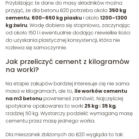
Przybliżając te dane do masy składników można
przyjąć, że dla betonu B20 potrzeba około
350 kg
cementu
,
600–650 kg piasku
i około
1200–1300
kg żwiru
. Wodę dobiera się stopniowo, zaczynając
od około 150 l i ewentualnie dodając niewielkie ilości
do uzyskania plastycznej konsystencji, która nie
rozlewa się samoczynnie.
Jak przeliczyć cement z kilogramów
na worki?
Na etapie zakupów bardziej interesuje cię nie sama
masa w kilogramach, ale to,
ile worków cementu
na m3 betonu
powinieneś zamówić. Najczęściej
spotykane opakowania to worki
25 kg
i
35 kg
,
rzadziej 50 kg. Wystarczy podzielić wymaganą masę
cementu przez masę jednego worka.
Dla mieszanek zbliżonych do B20 wygląda to tak: