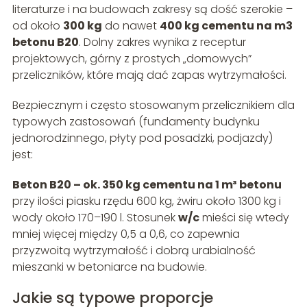
literaturze i na budowach zakresy są dość szerokie –
od około
300 kg
do nawet
400 kg cementu na m3
betonu B20
. Dolny zakres wynika z receptur
projektowych, górny z prostych „domowych”
przeliczników, które mają dać zapas wytrzymałości.
Bezpiecznym i często stosowanym przelicznikiem dla
typowych zastosowań (fundamenty budynku
jednorodzinnego, płyty pod posadzki, podjazdy)
jest:
Beton B20 – ok. 350 kg cementu na 1 m³ betonu
przy ilości piasku rzędu 600 kg, żwiru około 1300 kg i
wody około 170–190 l. Stosunek
w/c
mieści się wtedy
mniej więcej między 0,5 a 0,6, co zapewnia
przyzwoitą wytrzymałość i dobrą urabialność
mieszanki w betoniarce na budowie.
Jakie są typowe proporcje