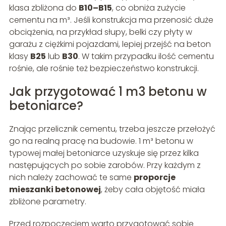
klasa zbliżona do
B10–B15
, co obniża zużycie
cementu na m³. Jeśli konstrukcja ma przenosić duże
obciążenia, na przykład słupy, belki czy płyty w
garażu z ciężkimi pojazdami, lepiej przejść na beton
klasy
B25
lub
B30
. W takim przypadku ilość cementu
rośnie, ale rośnie też bezpieczeństwo konstrukcji.
Jak przygotować 1 m3 betonu w
betoniarce?
Znając przelicznik cementu, trzeba jeszcze przełożyć
go na realną pracę na budowie. 1 m³ betonu w
typowej małej betoniarce uzyskuje się przez kilka
następujących po sobie zarobów. Przy każdym z
nich należy zachować te same
proporcje
mieszanki betonowej
, żeby cała objętość miała
zbliżone parametry.
Przed rozpoczęciem warto przygotować sobie