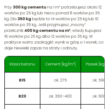
Przy
300 kg cementu
na 1 m³ potrzebujesz około 12
worków po 25 kg lub nieco ponad 8 worków po 35
kg. Dla
350 kg
będzie to 14 worków po 25 kg lub 10
worków po 35 kg. Jeśli przyjmujesz „mocny”
przelicznik
400 kg cementu na m³
, wtedy kupujesz
16 worków po 25 kg albo 12 worków po 35 kg. W
praktyce warto zaokrąglić wynik w górę o 1 worek, co
daje niewielki zapas na straty i odrzuty.
Klasa betonu
Cement [kg/m³]
Piasek [kg/m
B15
ok. 275
ok. 590
B20
ok. 350–400
ok. 600