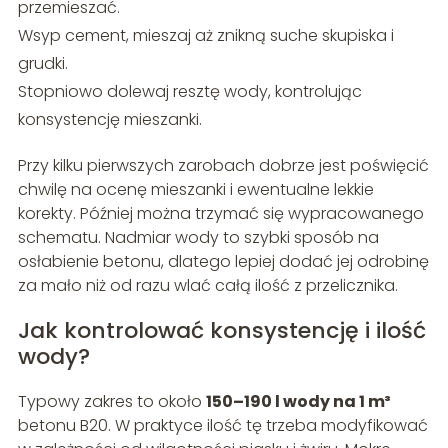
przemieszać.
Wsyp cement, mieszaj aż znikną suche skupiska i
grudki.
Stopniowo dolewaj resztę wody, kontrolując
konsystencję mieszanki.
Przy kilku pierwszych zarobach dobrze jest poświęcić
chwilę na ocenę mieszanki i ewentualne lekkie
korekty. Później można trzymać się wypracowanego
schematu. Nadmiar wody to szybki sposób na
osłabienie betonu, dlatego lepiej dodać jej odrobinę
za mało niż od razu wlać całą ilość z przelicznika.
Jak kontrolować konsystencję i ilość
wody?
Typowy zakres to około
150–190 l wody na 1 m³
betonu B20. W praktyce ilość tę trzeba modyfikować