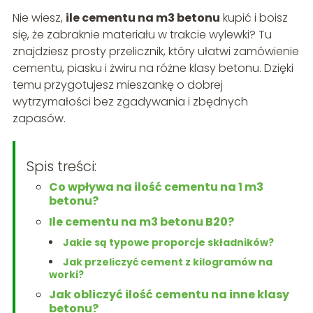
Nie wiesz,
ile cementu na m3 betonu
kupić i boisz
się, że zabraknie materiału w trakcie wylewki? Tu
znajdziesz prosty przelicznik, który ułatwi zamówienie
cementu, piasku i żwiru na różne klasy betonu. Dzięki
temu przygotujesz mieszankę o dobrej
wytrzymałości bez zgadywania i zbędnych
zapasów.
Spis treści:
Co wpływa na ilość cementu na 1 m3
betonu?
Ile cementu na m3 betonu B20?
Jakie są typowe proporcje składników?
Jak przeliczyć cement z kilogramów na
worki?
Jak obliczyć ilość cementu na inne klasy
betonu?