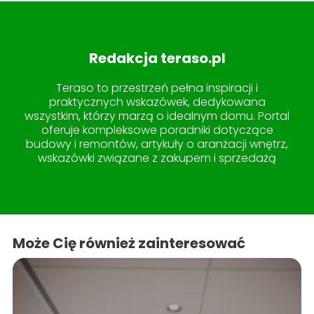
Redakcja teraso.pl
Teraso to przestrzeń pełna inspiracji i
praktycznych wskazówek, dedykowana
wszystkim, którzy marzą o idealnym domu. Portal
oferuje kompleksowe poradniki dotyczące
budowy i remontów, artykuły o aranżacji wnętrz,
wskazówki związane z zakupem i sprzedażą
nieruchomości, a także pomysły na
zagospodarowanie ogrodu i tarasu. W sekcji
lifestyle znajdziesz treści, które uczynią życie w
domu jeszcze przyjemniejszym. Teraso to miejsce,
gdzie wiedza spotyka się z estetyką, tworząc
Może Cię również zainteresować
idealne kompendium dla każdego miłośnika
pięknych i funkcjonalnych przestrzeni.