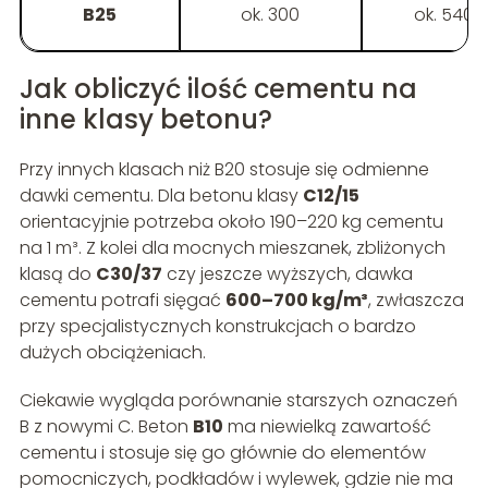
B25
ok. 300
ok. 540
Jak obliczyć ilość cementu na
inne klasy betonu?
Przy innych klasach niż B20 stosuje się odmienne
dawki cementu. Dla betonu klasy
C12/15
orientacyjnie potrzeba około 190–220 kg cementu
na 1 m³. Z kolei dla mocnych mieszanek, zbliżonych
klasą do
C30/37
czy jeszcze wyższych, dawka
cementu potrafi sięgać
600–700 kg/m³
, zwłaszcza
przy specjalistycznych konstrukcjach o bardzo
dużych obciążeniach.
Ciekawie wygląda porównanie starszych oznaczeń
B z nowymi C. Beton
B10
ma niewielką zawartość
cementu i stosuje się go głównie do elementów
pomocniczych, podkładów i wylewek, gdzie nie ma