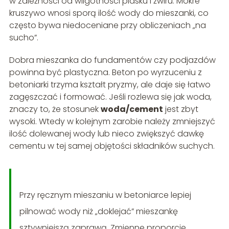
w zależności od wilgotności piasku i żwiru. Mokre
kruszywo wnosi sporą ilość wody do mieszanki, co
często bywa niedoceniane przy obliczeniach „na
sucho”.
Dobra mieszanka do fundamentów czy podjazdów
powinna być plastyczna. Beton po wyrzuceniu z
betoniarki trzyma kształt pryzmy, ale daje się łatwo
zagęszczać i formować. Jeśli rozlewa się jak woda,
znaczy to, że stosunek
woda/cement
jest zbyt
wysoki. Wtedy w kolejnym zarobie należy zmniejszyć
ilość dolewanej wody lub nieco zwiększyć dawkę
cementu w tej samej objętości składników suchych.
Przy ręcznym mieszaniu w betoniarce lepiej
pilnować wody niż „doklejać” mieszankę
sztywniejszą zaprawą. Zmienne proporcje