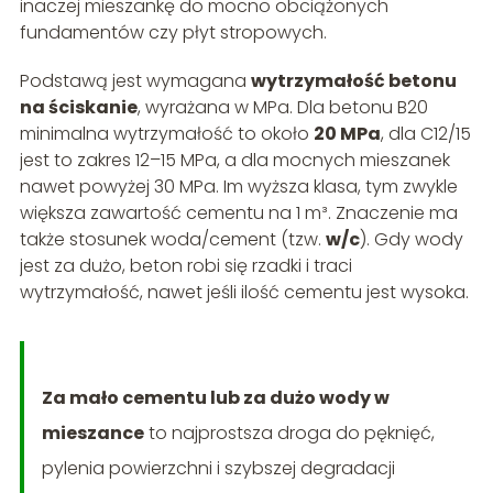
inaczej mieszankę do mocno obciążonych
fundamentów czy płyt stropowych.
Podstawą jest wymagana
wytrzymałość betonu
na ściskanie
, wyrażana w MPa. Dla betonu B20
minimalna wytrzymałość to około
20 MPa
, dla C12/15
jest to zakres 12–15 MPa, a dla mocnych mieszanek
nawet powyżej 30 MPa. Im wyższa klasa, tym zwykle
większa zawartość cementu na 1 m³. Znaczenie ma
także stosunek woda/cement (tzw.
w/c
). Gdy wody
jest za dużo, beton robi się rzadki i traci
wytrzymałość, nawet jeśli ilość cementu jest wysoka.
Za mało cementu lub za dużo wody w
mieszance
to najprostsza droga do pęknięć,
pylenia powierzchni i szybszej degradacji