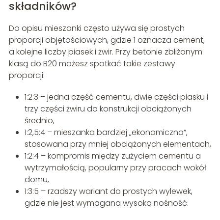
składników?
Do opisu mieszanki często używa się prostych
proporcji objętościowych, gdzie 1 oznacza cement,
a kolejne liczby piasek i żwir. Przy betonie zbliżonym
klasą do B20 możesz spotkać takie zestawy
proporcji:
1:2:3 – jedna część cementu, dwie części piasku i
trzy części żwiru do konstrukcji obciążonych
średnio,
1:2,5:4 – mieszanka bardziej „ekonomiczna”,
stosowana przy mniej obciążonych elementach,
1:2:4 – kompromis między zużyciem cementu a
wytrzymałością, popularny przy pracach wokół
domu,
1:3:5 – rzadszy wariant do prostych wylewek,
gdzie nie jest wymagana wysoka nośność.