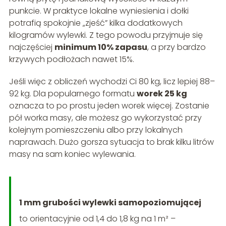
punkcie. W praktyce lokalne wyniesienia i dołki
potrafią spokojnie „zjeść” kilka dodatkowych
kilogramów wylewki. Z tego powodu przyjmuje się
najczęściej
minimum 10% zapasu
, a przy bardzo
krzywych podłożach nawet 15%.
Jeśli więc z obliczeń wychodzi Ci 80 kg, licz lepiej 88–
92 kg. Dla popularnego formatu
worek 25 kg
oznacza to po prostu jeden worek więcej. Zostanie
pół worka masy, ale możesz go wykorzystać przy
kolejnym pomieszczeniu albo przy lokalnych
naprawach. Dużo gorsza sytuacja to brak kilku litrów
masy na sam koniec wylewania.
1 mm grubości wylewki samopoziomującej
to orientacyjnie od 1,4 do 1,8 kg na 1 m² –