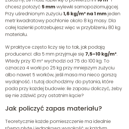
chcesz położyć
5 mm
wylewki samopoziomującej.
Przy uśrednionym zużyciu
1,6 kg/m² na 1 mm
jeden
metr kwadratowy pochłonie około 8 kg masy. Dla
całej łazienki potrzebujesz więc w przybliżeniu 80 kg
materiału.
W praktyce często liczy się to tak, jak podają
producenci: dla 5 mm przyjmuje się
7,5–10 kg/m²
.
Wtedy przy 10 m² wychodzi od 75 do 100 kg. To
oznacza 4 worki po 25 kg przy mniejszym zużyciu
albo nawet 5 worków, jeśli masa ma nieco gorszą
wydajność. I tutaj dochodzimy do pytania, które
pada przy każdej budowie: ile zapasu doliczyć, żeby
się nie zdziwić przy ostatnim kącie?
Jak policzyć zapas materiału?
Teoretycznie każde pomieszczenie ma idealnie
równą płytę i jednakową wysokość w każdym