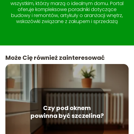
wszystkim, którzy marzą o idealnym domu. Portal
oferuje kompleksowe poradniki dotyczące
budowy i remontów, artykuły o aranżacji wnętrz,
wskazówki związane z zakupem i sprzedażą
nieruchomości, a także pomysły na
zagospodarowanie ogrodu i tarasu. W sekcji
lifestyle znajdziesz treści, które uczynią życie w
domu jeszcze przyjemniejszym. Teraso to miejsce,
gdzie wiedza spotyka się z estetyką, tworząc
Może Cię również zainteresować
idealne kompendium dla każdego miłośnika
pięknych i funkcjonalnych przestrzeni.
Czy pod oknem
powinna być szczelina?