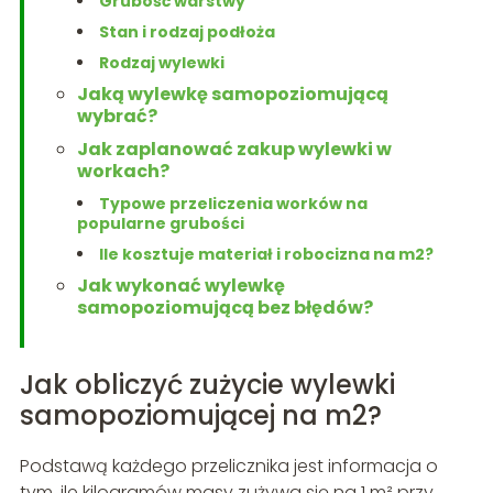
Grubość warstwy
Stan i rodzaj podłoża
Rodzaj wylewki
Jaką wylewkę samopoziomującą
wybrać?
Jak zaplanować zakup wylewki w
workach?
Typowe przeliczenia worków na
popularne grubości
Ile kosztuje materiał i robocizna na m2?
Jak wykonać wylewkę
samopoziomującą bez błędów?
Jak obliczyć zużycie wylewki
samopoziomującej na m2?
Podstawą każdego przelicznika jest informacja o
tym, ile kilogramów masy zużywa się na 1 m² przy