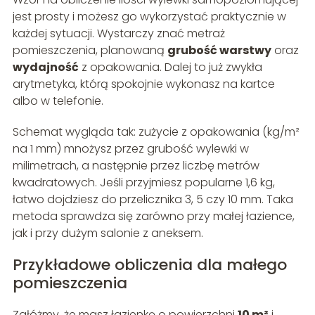
jest prosty i możesz go wykorzystać praktycznie w
każdej sytuacji. Wystarczy znać metraż
pomieszczenia, planowaną
grubość warstwy
oraz
wydajność
z opakowania. Dalej to już zwykła
arytmetyka, którą spokojnie wykonasz na kartce
albo w telefonie.
Schemat wygląda tak: zużycie z opakowania (kg/m²
na 1 mm) mnożysz przez grubość wylewki w
milimetrach, a następnie przez liczbę metrów
kwadratowych. Jeśli przyjmiesz popularne 1,6 kg,
łatwo dojdziesz do przelicznika 3, 5 czy 10 mm. Taka
metoda sprawdza się zarówno przy małej łazience,
jak i przy dużym salonie z aneksem.
Przykładowe obliczenia dla małego
pomieszczenia
Załóżmy, że masz łazienkę o powierzchni
10 m²
i