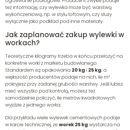
ogrzewanie podłogowe. Producent zwykle podaje
też informację, czy wylewka może być warstwą
wykończeniową, np. w stylu loftowym, czy służy
wyłącznie jako podkład pod inne materiały.
Jak zaplanować zakup wylewki w
workach?
Teoretyczne kilogramy trzeba w końcu przełożyć na
konkretne worki z marketu budowlanego.
Standardem są opakowania
20 kg
i
25 kg
, a
większość producentów podaje na nich, ile m²
pokryjesz przy zadanej grubości warstwy. Jeśli lubisz
mieć wszystko pod kontrolą, możesz też
samodzielnie policzyć, ile metrów kwadratowych
wyjdzie z jednego worka.
Dla przykładu wiele wylewek cementowych podaje
w karcie technicznej, że
worek 25 kg
wystarcza na