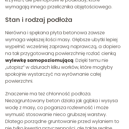
wymagają innego przelicznika objętościowego.
Stan i rodzaj podłoża
Nierówna i spękana płyta betonowa zawsze
wymaga większej ilości masy. Głębsze ubytki lepiej
wypełnić wcześniej zaprawą naprawczą, a dopiero
na tak przygotowaną powierzchnię rozlać cienką
wylewkę samopoziomującą
. Dzięki temu nie
„utopisz” w dziurach kilku worków, które mogłyby
spokojnie wystarczyć na wyrównanie całej
powierzchni.
Znaczenie ma też chłonność podłoża.
Niezagruntowany beton działa jak gąbka i wysysa
wodę z masy, co pogarsza rozlewność i może
wymusić stosowanie nieco grubszej warstwy.
Dlatego porządne gruntowanie przed wylaniem to
nie tylko kwestia przyczepności, ale także realne