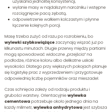
uzyskania jednolitej konsystencji,
wylanie masy w najdalszym narożniku i wstępne
rozciągnięcie pacą zębatą,
odpowietrzenie wałkiem kolczastym i płynne
łączenie kolejnych porcji.
Masę trzeba zużyć od razu po rozrobieniu, bo
wylewki szybkowiążące
zaczynają wiązać już po
kilkunastu minutach. Długie przerwy między partiami
mogą spowodować widoczne „przejścia” na
podłodze, różnice koloru albo delikatne uskoki
wysokości. Dlatego przy większych pokojach planuje
się logistykę prac z wyprzedzeniem i przygotowuje
odpowiednią liczbę pojemników oraz mieszadeł.
Czas schnięcia zależy od rodzaju produktu i
grubości warstwy. Orientacyjnie
wylewka
cementowa
potrzebuje około jednego dnia na
każdy milimetr,
wylewka anhydrytowa
jest szybsza