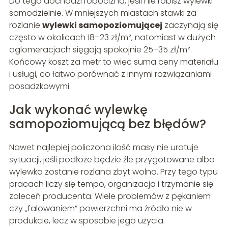
Do tego dochodzi robocizna, jeśli nie robisz wylewki
samodzielnie. W mniejszych miastach stawki za
rozlanie
wylewki samopoziomującej
zaczynają się
często w okolicach 18–23 zł/m², natomiast w dużych
aglomeracjach sięgają spokojnie 25–35 zł/m².
Końcowy koszt za metr to więc suma ceny materiału
i usługi, co łatwo porównać z innymi rozwiązaniami
posadzkowymi.
Jak wykonać wylewkę
samopoziomującą bez błędów?
Nawet najlepiej policzona ilość masy nie uratuje
sytuacji, jeśli podłoże będzie źle przygotowane albo
wylewka zostanie rozlana zbyt wolno. Przy tego typu
pracach liczy się tempo, organizacja i trzymanie się
zaleceń producenta. Wiele problemów z pękaniem
czy „falowaniem” powierzchni ma źródło nie w
produkcie, lecz w sposobie jego użycia.