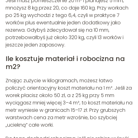
Jeśli masz pomieszczenie 20 m² i planujesz 5 mm,
mnożysz 8 kg przez 20, co daje 160 kg. Przy workach
po 25 kg wychodzi z tego 6,4, czyli w praktyce 7
worków plus ewentualnie jeden dodatkowy jako
rezerwa. Gdybyś zdecydował się na 10 mm,
potrzebowałbyś już około 320 kg, czyli 13 worków i
jeszcze jeden zapasowy.
Ile kosztuje materiał i robocizna na
m2?
Znając zużycie w kilogramach, możesz łatwo
policzyć orientacyjny koszt materiału na 1 m². Jeśli za
worek płacisz około 50 zł, a z 25 kg przy 5 mm
wyciągasz mniej więcej 3–4 m², to koszt materiału na
metr wyniesie w granicach 15–17 zł. Przy grubszych
warstwach cena za metr wzrośnie, bo szybciej
„uciekną” całe worki.