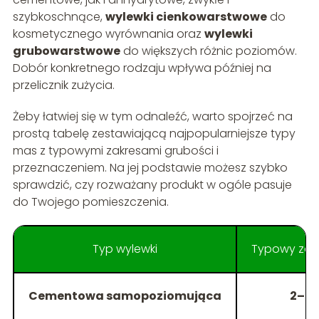
szybkoschnące,
wylewki cienkowarstwowe
do
kosmetycznego wyrównania oraz
wylewki
grubowarstwowe
do większych różnic poziomów.
Dobór konkretnego rodzaju wpływa później na
przelicznik zużycia.
Żeby łatwiej się w tym odnaleźć, warto spojrzeć na
prostą tabelę zestawiającą najpopularniejsze typy
mas z typowymi zakresami grubości i
przeznaczeniem. Na jej podstawie możesz szybko
sprawdzić, czy rozważany produkt w ogóle pasuje
do Twojego pomieszczenia.
Typ wylewki
Typowy zakr
Cementowa samopoziomująca
2–5