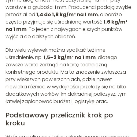
warstwie o grubości 1 mm. Producenci podają zwykle
przedział od
1,4 do 1,8 kg/m² na 1 mm
, a bardzo
często przyjmuje się uśrednioną wartość
1,6 kg/m²
na 1 mm
. To jeden z najwygodniejszych punktów
wyjścia do dalszych obliczeń.
Dla wielu wylewek można spotkać też inne
uśrednienie, np.
1,5–2 kg/m² na 1 mm
, dlatego
zawsze warto zerknąć na kartę techniczną
konkretnego produktu. Ma to znaczenie zwłaszcza
przy większych powierzchniach, gdzie nawet
niewielka różnica w wydajności przełoży się na kilka
dodatkowych worków. Im dokładniej policzysz, tym
łatwiej zaplanować budżet i logistykę prac.
Podstawowy przelicznik krok po
kroku
Wzór na obliczenie ilości wylewki samopoziomującej