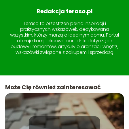
Redakcja teraso.pl
Teraso to przestrzeń pełna inspiracji i
praktycznych wskazówek, dedykowana
wszystkim, którzy marzą o idealnym domu. Portal
oferuje kompleksowe poradniki dotyczące
budowy i remontów, artykuły o aranżacji wnętrz,
wskazówki związane z zakupem i sprzedażą
nieruchomości, a także pomysły na
zagospodarowanie ogrodu i tarasu. W sekcji
lifestyle znajdziesz treści, które uczynią życie w
domu jeszcze przyjemniejszym. Teraso to miejsce,
gdzie wiedza spotyka się z estetyką, tworząc
Może Cię również zainteresować
idealne kompendium dla każdego miłośnika
pięknych i funkcjonalnych przestrzeni.