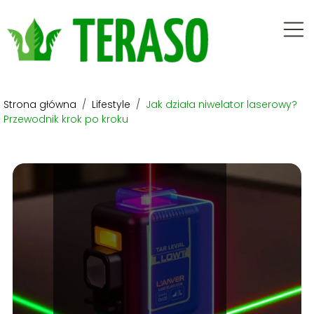
Strona główna
/
Lifestyle
/
Jak działa niwelator laserowy?
Przewodnik krok po kroku