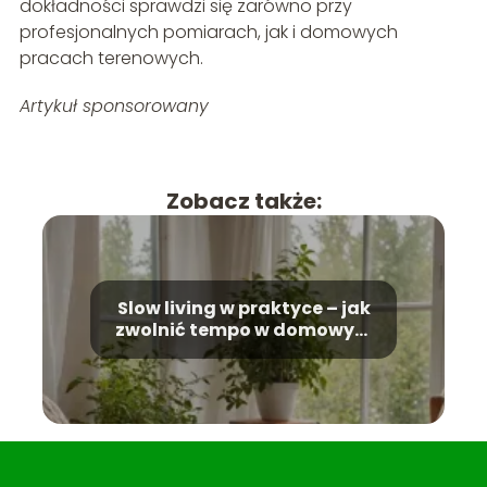
dokładności sprawdzi się zarówno przy
profesjonalnych pomiarach, jak i domowych
pracach terenowych.
Artykuł sponsorowany
Zobacz także:
Slow living w praktyce – jak
zwolnić tempo w domowym
zaciszu?