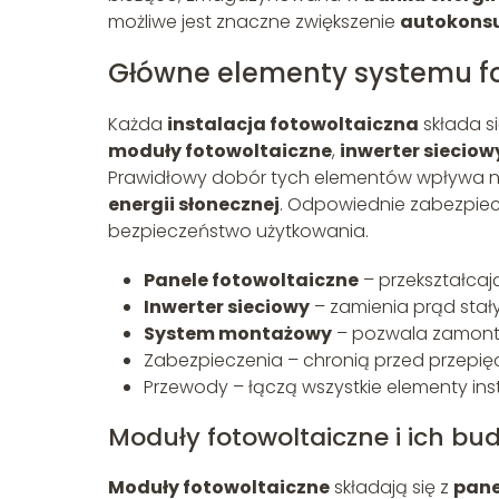
możliwe jest znaczne zwiększenie
autokons
Główne elementy systemu f
Każda
instalacja fotowoltaiczna
składa si
moduły fotowoltaiczne
,
inwerter sieciow
Prawidłowy dobór tych elementów wpływa 
energii słonecznej
. Odpowiednie zabezpiec
bezpieczeństwo użytkowania.
Panele fotowoltaiczne
– przekształcaj
Inwerter sieciowy
– zamienia prąd stał
System montażowy
– pozwala zamonto
Zabezpieczenia – chronią przed przepięc
Przewody – łączą wszystkie elementy inst
Moduły fotowoltaiczne i ich b
Moduły fotowoltaiczne
składają się z
pane