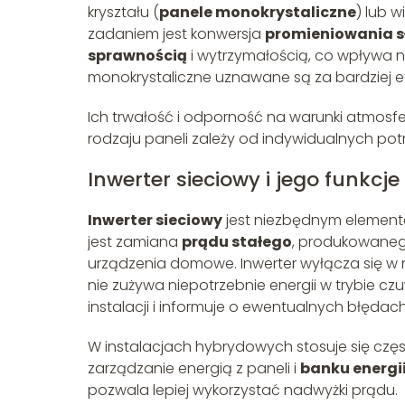
kryształu (
panele monokrystaliczne
) lub 
zadaniem jest konwersja
promieniowania 
sprawnością
i wytrzymałością, co wpływa n
monokrystaliczne uznawane są za bardziej e
Ich trwałość i odporność na warunki atmos
rodzaju paneli zależy od indywidualnych p
Inwerter sieciowy i jego funkcje
Inwerter sieciowy
jest niezbędnym elemen
jest zamiana
prądu stałego
, produkowaneg
urządzenia domowe. Inwerter wyłącza się w 
nie zużywa niepotrzebnie energii w trybie c
instalacji i informuje o ewentualnych błędach
W instalacjach hybrydowych stosuje się czę
zarządzanie energią z paneli i
banku energi
pozwala lepiej wykorzystać nadwyżki prądu.