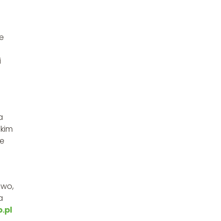
e
i
a
akim
ie
owo,
a
.pl