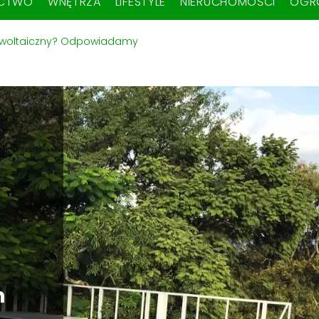
ICTWO
WNĘTRZA
LIFESTYLE
NIERUCHOMOŚCI
OGR
towoltaiczny? Odpowiadamy
m