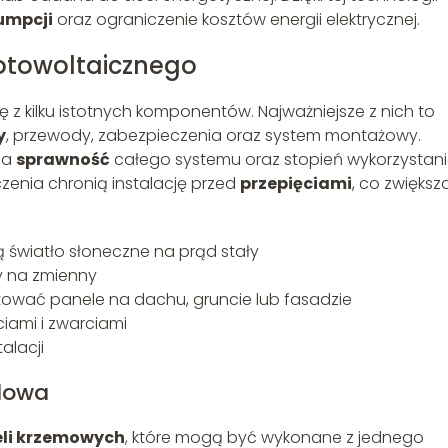
umpcji
oraz ograniczenie kosztów energii elektrycznej.
otowoltaicznego
ę z kilku istotnych komponentów. Najważniejsze z nich to
y
, przewody, zabezpieczenia oraz system montażowy.
na
sprawność
całego systemu oraz stopień wykorzystan
zenia chronią instalację przed
przepięciami
, co zwiększ
ą światło słoneczne na prąd stały
y na zmienny
wać panele na dachu, gruncie lub fasadzie
iami i zwarciami
alacji
udowa
li krzemowych
, które mogą być wykonane z jednego