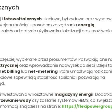
icznych
ji fotowoltaicznych
: sieciowe, hybrydowe oraz wyspow
 funkcjonalnością i sposobem zarządzania
energią
ależy od potrzeb użytkownika, lokalizacji oraz możliwośc
częściej wybierane przez prosumentów. Pozwalają one n
ktrycznej
oraz wprowadzanie nadwyżek do sieci. Dzięki t
net billing
lub
net-metering
, które umożliwiają rozliczan
ieciowe zapewniają stabilność zasilania i pozwalają na
ąd.
ści inwestowania w kosztowne
magazyny energii
. Dodatk
rzewanie wody
czy zasilanie systemów HEMS, co zwiększ
formacji znajdziesz na stronie:
https://flexipowergroup