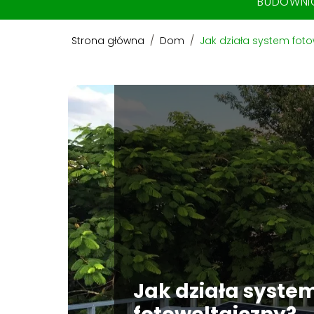
BUDOWN
Strona główna
/
Dom
/
Jak działa system fo
Jak działa syste