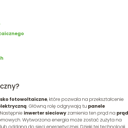
?
taicznego
ch
iczny?
isko fotowoltaiczne
, które pozwala na przekształcenie
elektryczną
. Główną rolę odgrywają tu
panele
. Następnie
inwerter sieciowy
zamienia ten prąd na
prą
 domowych. Wytworzona energia może zostać zużyta na
lub oddana do sieci energetycznej. Dzięki tej technologii