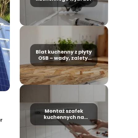
Blat kuchenny z płyty
OSB – wady, zalety,
wykończenie
Montaż szafek
kuchennych na
r
listwie montażowej
krok po kroku