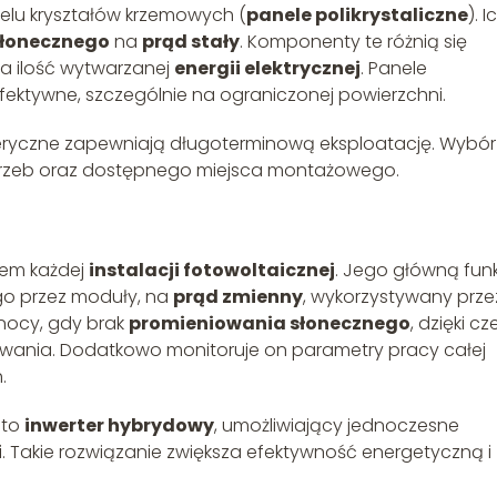
wielu kryształów krzemowych (
panele polikrystaliczne
). I
słonecznego
na
prąd stały
. Komponenty te różnią się
a ilość wytwarzanej
energii elektrycznej
. Panele
fektywne, szczególnie na ograniczonej powierzchni.
feryczne zapewniają długoterminową eksploatację. Wybór
otrzeb oraz dostępnego miejsca montażowego.
tem każdej
instalacji fotowoltaicznej
. Jego główną fun
o przez moduły, na
prąd zmienny
, wykorzystywany prze
nocy, gdy brak
promieniowania słonecznego
, dzięki c
zuwania. Dodatkowo monitoruje on parametry pracy całej
.
sto
inwerter hybrydowy
, umożliwiający jednoczesne
i
. Takie rozwiązanie zwiększa efektywność energetyczną i