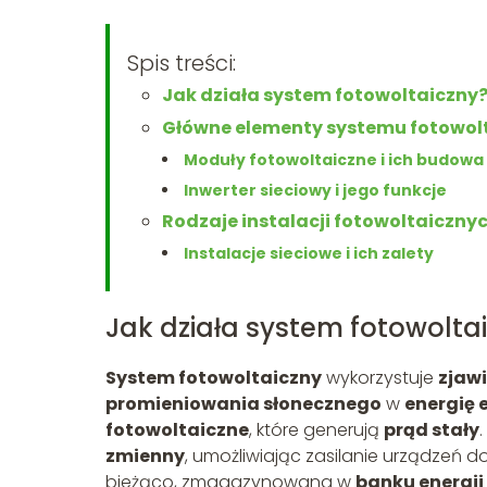
Spis treści:
Jak działa system fotowoltaiczny
Główne elementy systemu fotowol
Moduły fotowoltaiczne i ich budowa
Inwerter sieciowy i jego funkcje
Rodzaje instalacji fotowoltaiczny
Instalacje sieciowe i ich zalety
Jak działa system fotowolta
System fotowoltaiczny
wykorzystuje
zjaw
promieniowania słonecznego
w
energię 
fotowoltaiczne
, które generują
prąd stały
zmienny
, umożliwiając zasilanie urządzeń
bieżąco, zmagazynowana w
banku energii