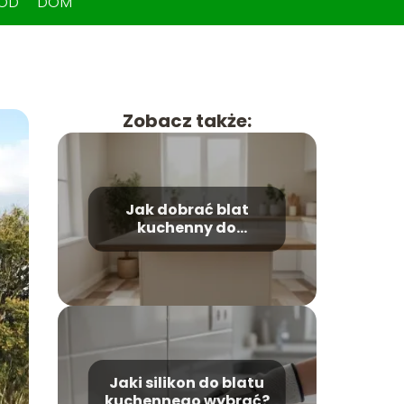
ÓD
DOM
Zobacz także:
Jak dobrać blat
kuchenny do
podłogi? Praktyczny
poradnik
Jaki silikon do blatu
kuchennego wybrać?