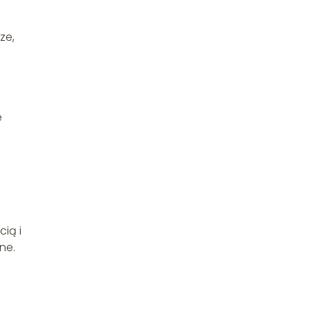
ze,
e
ią i
ne.