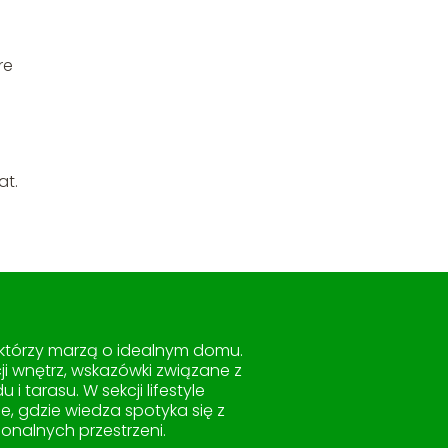
re
at.
 którzy marzą o idealnym domu.
i wnętrz, wskazówki związane z
tarasu. W sekcji lifestyle
ce, gdzie wiedza spotyka się z
onalnych przestrzeni.