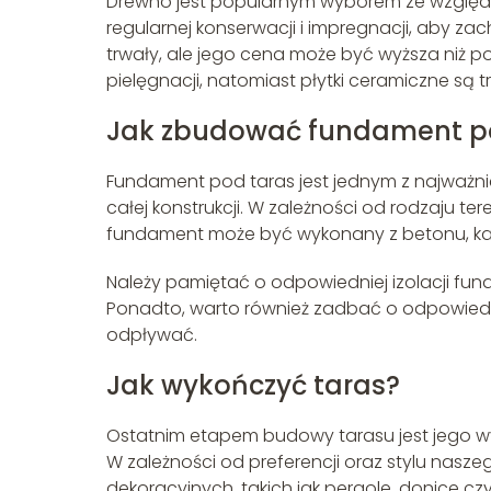
Drewno jest popularnym wyborem ze względu
regularnej konserwacji i impregnacji, aby z
trwały, ale jego cena może być wyższa niż po
pielęgnacji, natomiast płytki ceramiczne są t
Jak zbudować fundament p
Fundament pod taras jest jednym z najważnie
całej konstrukcji. W zależności od rodzaju te
fundament może być wykonany z betonu, ka
Należy pamiętać o odpowiedniej izolacji fun
Ponadto, warto również zadbać o odpowie
odpływać.
Jak wykończyć taras?
Ostatnim etapem budowy tarasu jest jego wy
W zależności od preferencji oraz stylu na
dekoracyjnych, takich jak pergole, donice c