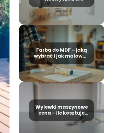
podłodze czy na
ścianie? Porównanie
rozwiązań
Farba do MDF – jaką
wybrać i jak malować
krok po kroku
Wylewki maszynowe
cena – ile kosztuje
metr i od czego
zależy?