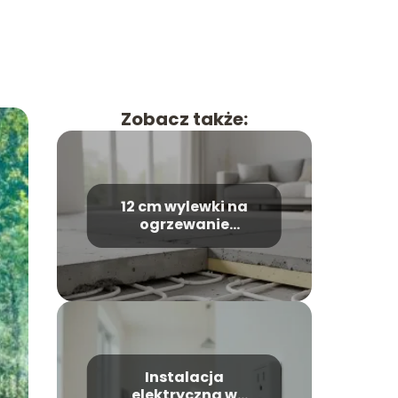
Zobacz także:
12 cm wylewki na
ogrzewanie
podłogowe – czy to
nie za dużo?
Instalacja
elektryczna w