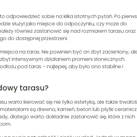
 odpowiedzieć sobie na kilka istotnych pytań. Po pierws
będzie służył jako miejsce do odpoczynku, czy może do
 należy również zastanowić się nad rozmiarem tarasu oraz
go do dostępnej przestrzeni.
iejsca na taras. Nie powinien być on zbyt zacieniony, al
zbyt intensywnym działaniem promieni słonecznych.
ożu pod taras – najlepiej, aby było ono stabilne i
dowy tarasu?
warto kierować się nie tylko estetyką, ale także trwałośc
materiałami są drewno, kamień, beton lub płytki ceramicz
dy, dlatego warto dokładnie zastanowić się, które z nich
ebom.