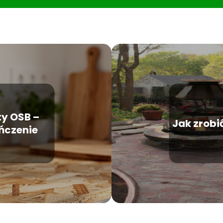
ty OSB –
Jak zrobi
ńczenie