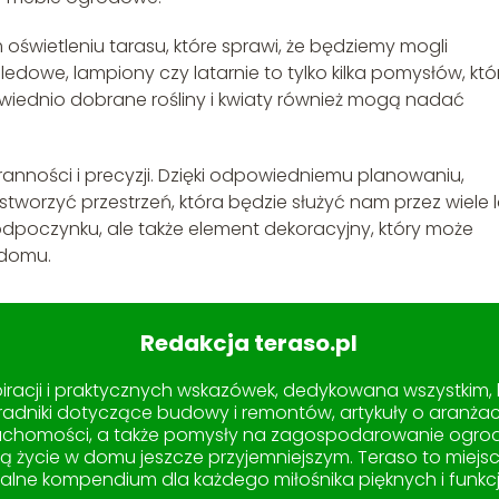
wietleniu tarasu, które sprawi, że będziemy mogli
ledowe, lampiony czy latarnie to tylko kilka pomysłów, któ
iednio dobrane rośliny i kwiaty również mogą nadać
anności i precyzji. Dzięki odpowiedniemu planowaniu,
worzyć przestrzeń, która będzie służyć nam przez wiele l
 odpoczynku, ale także element dekoracyjny, który może
 domu.
Redakcja teraso.pl
spiracji i praktycznych wskazówek, dedykowana wszystkim,
radniki dotyczące budowy i remontów, artykuły o aranżacj
chomości, a także pomysły na zagospodarowanie ogrodu i 
nią życie w domu jeszcze przyjemniejszym. Teraso to miejs
ealne kompendium dla każdego miłośnika pięknych i funkcj