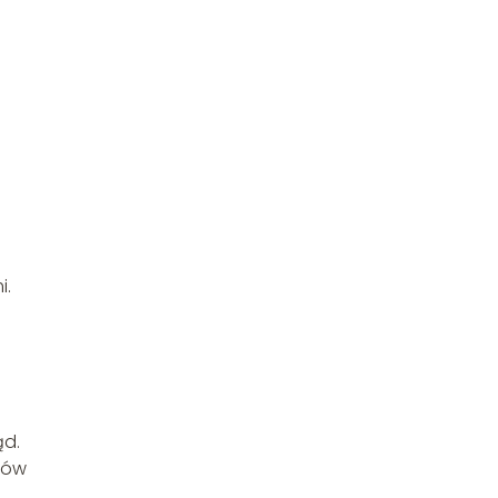
i.
ąd.
tów