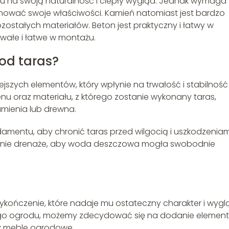
 na swoją naturalność i ciepły wygląd. Jednak wymaga
achować swoje właściwości. Kamień natomiast jest bardzo
zostałych materiałów. Beton jest praktyczny i łatwy w
rwałe i łatwe w montażu.
od taras?
jszych elementów, który wpłynie na trwałość i stabilność
renu oraz materiału, z którego zostanie wykonany taras,
mienia lub drewna.
damentu, aby chronić taras przed wilgocią i uszkodzeniam
dnie drenaże, aby woda deszczowa mogła swobodnie
kończenie, które nadaje mu ostateczny charakter i wygl
szego ogrodu, możemy zdecydować się na dodanie elemen
zy meble ogrodowe.