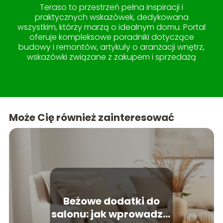
Teraso to przestrzeń pełna inspiracji i
praktycznych wskazówek, dedykowana
wszystkim, którzy marzą o idealnym domu. Portal
oferuje kompleksowe poradniki dotyczące
budowy i remontów, artykuły o aranżacji wnętrz,
wskazówki związane z zakupem i sprzedażą
nieruchomości, a także pomysły na
zagospodarowanie ogrodu i tarasu. W sekcji
lifestyle znajdziesz treści, które uczynią życie w
domu jeszcze przyjemniejszym. Teraso to miejsce,
gdzie wiedza spotyka się z estetyką, tworząc
Może Cię również zainteresować
idealne kompendium dla każdego miłośnika
pięknych i funkcjonalnych przestrzeni.
Beżowe dodatki do
salonu: jak wprowadzić