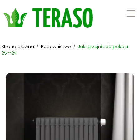
Strona główna
/
Budownictwo
/
Jaki grzejnik do pokoju
25m2?