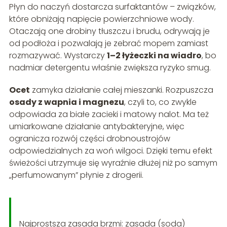
Płyn do naczyń dostarcza surfaktantów – związków,
które obniżają napięcie powierzchniowe wody.
Otaczają one drobiny tłuszczu i brudu, odrywają je
od podłoża i pozwalają je zebrać mopem zamiast
rozmazywać. Wystarczy
1–2 łyżeczki na wiadro
, bo
nadmiar detergentu właśnie zwiększa ryzyko smug.
Ocet
zamyka działanie całej mieszanki. Rozpuszcza
osady z wapnia i magnezu
, czyli to, co zwykle
odpowiada za białe zacieki i matowy nalot. Ma też
umiarkowane działanie antybakteryjne, więc
ogranicza rozwój części drobnoustrojów
odpowiedzialnych za woń wilgoci. Dzięki temu efekt
świeżości utrzymuje się wyraźnie dłużej niż po samym
„perfumowanym” płynie z drogerii.
Najprostsza zasada brzmi: zasada (soda)