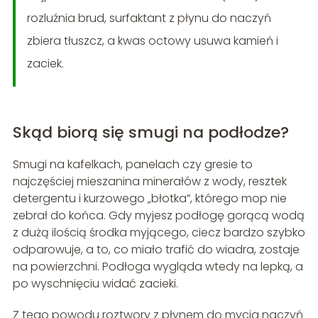
rozluźnia brud, surfaktant z płynu do naczyń
zbiera tłuszcz, a kwas octowy usuwa kamień i
zaciek.
Skąd biorą się smugi na podłodze?
Smugi na kafelkach, panelach czy gresie to
najczęściej mieszanina minerałów z wody, resztek
detergentu i kurzowego „błotka”, którego mop nie
zebrał do końca. Gdy myjesz podłogę gorącą wodą
z dużą ilością środka myjącego, ciecz bardzo szybko
odparowuje, a to, co miało trafić do wiadra, zostaje
na powierzchni. Podłoga wygląda wtedy na lepką, a
po wyschnięciu widać zacieki.
Z tego powodu roztwory z płynem do mycia naczyń