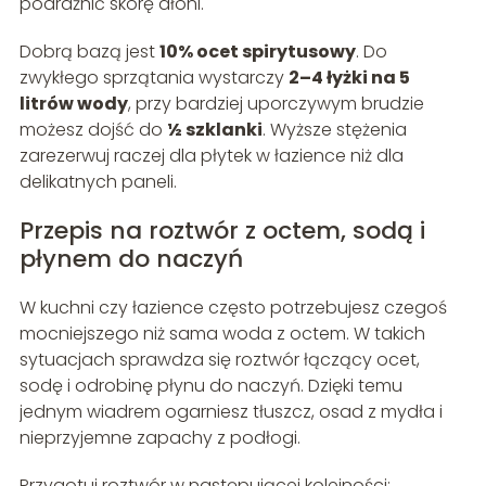
podrażnić skórę dłoni.
Dobrą bazą jest
10% ocet spirytusowy
. Do
zwykłego sprzątania wystarczy
2–4 łyżki na 5
litrów wody
, przy bardziej uporczywym brudzie
możesz dojść do
½ szklanki
. Wyższe stężenia
zarezerwuj raczej dla płytek w łazience niż dla
delikatnych paneli.
Przepis na roztwór z octem, sodą i
płynem do naczyń
W kuchni czy łazience często potrzebujesz czegoś
mocniejszego niż sama woda z octem. W takich
sytuacjach sprawdza się roztwór łączący ocet,
sodę i odrobinę płynu do naczyń. Dzięki temu
jednym wiadrem ogarniesz tłuszcz, osad z mydła i
nieprzyjemne zapachy z podłogi.
Przygotuj roztwór w następującej kolejności: