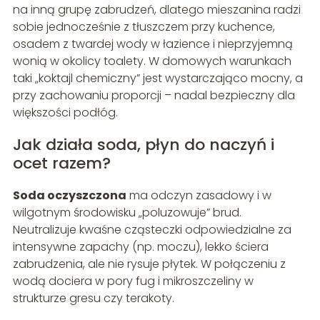
na inną grupę zabrudzeń, dlatego mieszanina radzi
sobie jednocześnie z tłuszczem przy kuchence,
osadem z twardej wody w łazience i nieprzyjemną
wonią w okolicy toalety. W domowych warunkach
taki „koktajl chemiczny” jest wystarczająco mocny, a
przy zachowaniu proporcji – nadal bezpieczny dla
większości podłóg.
Jak działa soda, płyn do naczyń i
ocet razem?
Soda oczyszczona
ma odczyn zasadowy i w
wilgotnym środowisku „poluzowuje” brud.
Neutralizuje kwaśne cząsteczki odpowiedzialne za
intensywne zapachy (np. moczu), lekko ściera
zabrudzenia, ale nie rysuje płytek. W połączeniu z
wodą dociera w pory fug i mikroszczeliny w
strukturze gresu czy terakoty.