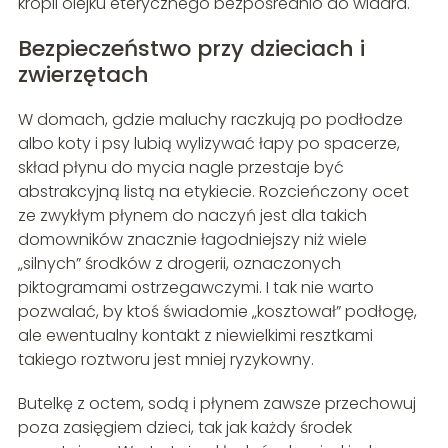
kropli olejku eterycznego bezpośrednio do wiadra.
Bezpieczeństwo przy dzieciach i
zwierzętach
W domach, gdzie maluchy raczkują po podłodze
albo koty i psy lubią wylizywać łapy po spacerze,
skład płynu do mycia nagle przestaje być
abstrakcyjną listą na etykiecie. Rozcieńczony ocet
ze zwykłym płynem do naczyń jest dla takich
domowników znacznie łagodniejszy niż wiele
„silnych” środków z drogerii, oznaczonych
piktogramami ostrzegawczymi. I tak nie warto
pozwalać, by ktoś świadomie „kosztował” podłogę,
ale ewentualny kontakt z niewielkimi resztkami
takiego roztworu jest mniej ryzykowny.
Butelkę z octem, sodą i płynem zawsze przechowuj
poza zasięgiem dzieci, tak jak każdy środek