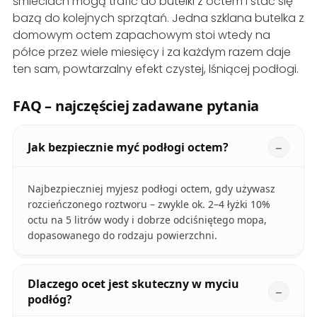
śmieciach mogą trafić do butelki z octem i stać się
bazą do kolejnych sprzątań. Jedna szklana butelka z
domowym octem zapachowym stoi wtedy na
półce przez wiele miesięcy i za każdym razem daje
ten sam, powtarzalny efekt czystej, lśniącej podłogi.
FAQ – najczęściej zadawane pytania
Jak bezpiecznie myć podłogi octem?
Najbezpieczniej myjesz podłogi octem, gdy używasz
rozcieńczonego roztworu – zwykle ok. 2–4 łyżki 10%
octu na 5 litrów wody i dobrze odciśniętego mopa,
dopasowanego do rodzaju powierzchni.
Dlaczego ocet jest skuteczny w myciu
podłóg?