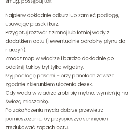
smug, postępuj tak:
Najpierw dokładnie odkurz lub zamieć podłogę,
usuwając piasek i kurz.
Przygotuj roztwór z zimnej lub letniej wody z
dodatkiem octu (i ewentualnie odrobiny płynu do
naczyń).
Zmocz mop w wiadrze i bardzo dokładnie go
odciśnij, tak by był tylko wilgotny.
Myj podłogę pasami – przy panelach zawsze
zgodnie z kierunkiem ułożenia desek.
Gdy woda w wiadrze zrobi się mętna, wymień ją na
świeżą mieszankę.
Po zakończeniu mycia dobrze przewietrz
pomieszczenie, by przyspieszyć schnięcie i
zredukować zapach octu.