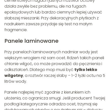
cementowych fugach jasnych roztwór octowy
działa zwykle bez problemu, ale na fugach
epoksydowych lub bardzo ciemnych lepiej używać
słabszej mieszanki. Przy dekoracyjnych płytkach z
nadrukiem zawsze przydaje się test na małym
fragmencie.
Panele laminowane
Przy panelach laminowanych nadmiar wody jest
większym wrogiem niż sam ocet. Rdzeń takich paneli
chłonie wilgoć, co może prowadzić do pęcznienia i
odkształceń. Dlatego mop musi być
tylko lekko
wilgotny
, a roztwór raczej słaby – 1–2 łyżki octu na 5
litrów wody.
Panele najlepiej myć zgodnie z kierunkiem ich
ułożenia, co ogranicza smugi. Jeśli producent Twojej
podłogi kategorycznie odradza ocet, trzymaj się
dedykowanych płynów o neutralnym pH – dotyczy