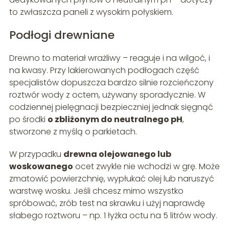
to zwłaszcza paneli z wysokim połyskiem.
Podłogi drewniane
Drewno to materiał wrażliwy – reaguje i na wilgoć, i
na kwasy. Przy lakierowanych podłogach część
specjalistów dopuszcza bardzo silnie rozcieńczony
roztwór wody z octem, używany sporadycznie. W
codziennej pielęgnacji bezpieczniej jednak sięgnąć
po środki
o zbliżonym do neutralnego pH
,
stworzone z myślą o parkietach.
W przypadku
drewna olejowanego lub
woskowanego
ocet zwykle nie wchodzi w grę. Może
zmatowić powierzchnię, wypłukać olej lub naruszyć
warstwę wosku. Jeśli chcesz mimo wszystko
spróbować, zrób test na skrawku i użyj naprawdę
słabego roztworu – np. 1 łyżka octu na 5 litrów wody.