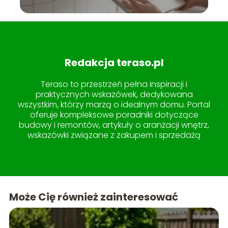
Redakcja teraso.pl
Teraso to przestrzeń pełna inspiracji i
praktycznych wskazówek, dedykowana
wszystkim, którzy marzą o idealnym domu. Portal
oferuje kompleksowe poradniki dotyczące
budowy i remontów, artykuły o aranżacji wnętrz,
wskazówki związane z zakupem i sprzedażą
nieruchomości, a także pomysły na
zagospodarowanie ogrodu i tarasu. W sekcji
lifestyle znajdziesz treści, które uczynią życie w
domu jeszcze przyjemniejszym. Teraso to miejsce,
gdzie wiedza spotyka się z estetyką, tworząc
Może Cię również zainteresować
idealne kompendium dla każdego miłośnika
pięknych i funkcjonalnych przestrzeni.