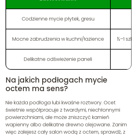
Codzienne mycie płytek, gresu
2–
Mocne zabrudzenia w kuchni/łazience
½–1 szkl
Delikatne odświeżenie paneli
Na jakich podłogach mycie
octem ma sens?
Nie każda podłoga lubi kwaśne roztwory. Ocet
świetnie współpracuje z twardymi, niechłonnymi
powierzchniami, ale może zniszczyć kamień
wapienny albo delikatne drewno olejowane. Zanim
więc zalejesz cały salon wodą z octem, sprawdź, z