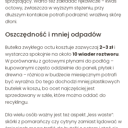
sprzątający. Warto też zakładać rękawiczki – kwas
octowy, zwłaszcza w wyższym stężeniu, przy
dłuższym kontakcie potrafi podrażnić wrażliwą skórę
dłoni.
Oszczędność i mniej odpadów
Butelka zwykłego octu kosztuje zazwyczaj
2–3 zł
i
wystarcza spokojnie na około
10 wiader roztworu
.
W porównaniu z gotowymi płynami do podłóg –
kupowanymi często oddzielnie do paneli, płytek i
drewna – różnica w budżecie miesięcznym potrafi
być wyraźna. Do tego dochodzi mniej plastikowych
butelek w koszu, bo ocet najczęściej jest
sprzedawany w szkle, które można oddać do
recyklingu.
Dla wielu osób ważny jest też aspekt „less waste”:
skórki z pomarańczy czy cytryny zamiast lądować w