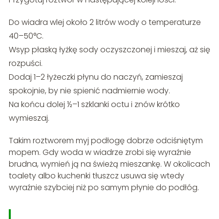
Do wiadra wlej około 2 litrów wody o temperaturze
40–50°C.
Wsyp płaską łyżkę sody oczyszczonej i mieszaj, aż się
rozpuści.
Dodaj 1–2 łyżeczki płynu do naczyń, zamieszaj
spokojnie, by nie spienić nadmiernie wody.
Na końcu dolej ½–1 szklanki octu i znów krótko
wymieszaj.
Takim roztworem myj podłogę dobrze odciśniętym
mopem. Gdy woda w wiadrze zrobi się wyraźnie
brudna, wymień ją na świeżą mieszankę. W okolicach
toalety albo kuchenki tłuszcz usuwa się wtedy
wyraźnie szybciej niż po samym płynie do podłóg.