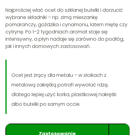
Najprościej wlać ocet do szklanej butelki i dorzucić
wybrane składniki – np. zimą mieszankę
pomarańczy, goździka i cynamonu, latem miętę czy
cytrynę. Po 1–2 tygodniach aromat staje się
intensywny, a płyn nadaje się zarówno do podłóg,
jak i innych domowych zastosowań.
Ocet jest żrący dla metalu – w słoikach z
metalową zakrętką potrafi wywołać rdzę,
dlatego lepiej użyć korka, plastikowej nakrętki
albo butelki po samym occie.
Zastosowanie