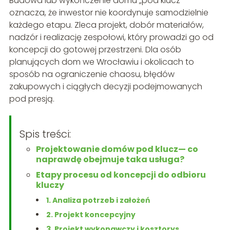
Budowa lub wykończenie domu „pod klucz”
oznacza, że inwestor nie koordynuje samodzielnie
każdego etapu. Zleca projekt, dobór materiałów,
nadzór i realizację zespołowi, który prowadzi go od
koncepcji do gotowej przestrzeni. Dla osób
planujących dom we Wrocławiu i okolicach to
sposób na ograniczenie chaosu, błędów
zakupowych i ciągłych decyzji podejmowanych
pod presją.
Spis treści:
Projektowanie domów pod klucz— co
naprawdę obejmuje taka usługa?
Etapy procesu od koncepcji do odbioru
kluczy
1. Analiza potrzeb i założeń
2. Projekt koncepcyjny
3. Projekt wykonawczy i kosztorys