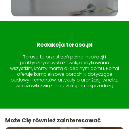
Redakcja teraso.pl
Teraso to przestrzeń pełna inspiracji i
praktycznych wskazówek, dedykowana
wszystkim, którzy marzą o idealnym domu. Portal
oferuje kompleksowe poradniki dotyczące
budowy i remontów, artykuły o aranżacji wnętrz,
wskazówki związane z zakupem i sprzedażą
nieruchomości, a także pomysły na
zagospodarowanie ogrodu i tarasu. W sekcji
lifestyle znajdziesz treści, które uczynią życie w
domu jeszcze przyjemniejszym. Teraso to miejsce,
gdzie wiedza spotyka się z estetyką, tworząc
Może Cię również zainteresować
idealne kompendium dla każdego miłośnika
pięknych i funkcjonalnych przestrzeni.