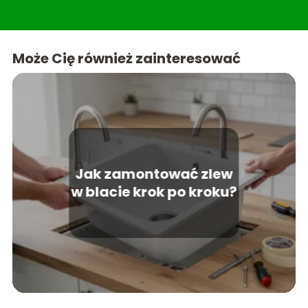
zagospodarowanie ogrodu i tarasu. W sekcji
lifestyle znajdziesz treści, które uczynią życie w
domu jeszcze przyjemniejszym. Teraso to miejsce,
gdzie wiedza spotyka się z estetyką, tworząc
Może Cię również zainteresować
idealne kompendium dla każdego miłośnika
pięknych i funkcjonalnych przestrzeni.
Jak zamontować zlew
w blacie krok po kroku?