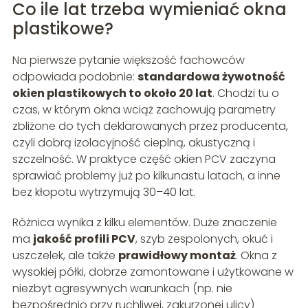
Co ile lat trzeba wymieniać okna
plastikowe?
Na pierwsze pytanie większość fachowców
odpowiada podobnie:
standardowa żywotność
okien plastikowych to około 20 lat
. Chodzi tu o
czas, w którym okna wciąż zachowują parametry
zbliżone do tych deklarowanych przez producenta,
czyli dobrą izolacyjność cieplną, akustyczną i
szczelność. W praktyce część okien PCV zaczyna
sprawiać problemy już po kilkunastu latach, a inne
bez kłopotu wytrzymują 30–40 lat.
Różnica wynika z kilku elementów. Duże znaczenie
ma
jakość profili PCV
, szyb zespolonych, okuć i
uszczelek, ale także
prawidłowy montaż
. Okna z
wysokiej półki, dobrze zamontowane i użytkowane w
niezbyt agresywnych warunkach (np. nie
bezpośrednio przy ruchliwej, zakurzonej ulicy)