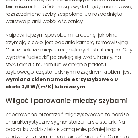
termiczne
. Ich źródłem są zwykle błędy montażowe,
rozszczelnione szyby zespolone lub rozpadnięta
warstwa pianki wokół ościeżnicy.
Najpewniejszym sposobem na ocenę, jak okna
trzymają ciepło, jest badanie kamerą termowizyjną.
Obraz pokaże miejsca największych strat ciepła. Gdy
wyraźne “ucieczki” pojawiają się wzdłuż ramy, na
styku okna z murem lub w obrębie pakietu
szybowego, często jedynym rozsądnym krokiem jest
wymiana okien na modele trzyszybowe o U
około 0,9 W/(m²K) lub niższym
.
Wilgoć i parowanie między szybami
Zaparowana przestrzeń międzyszybowa to bardzo
charakterystyczny sygnał starzenia się stolarki. Na
początku widzisz lekkie zamglenie, później krople
wody, a z czasem może pojawić się pleśń. Oznacza