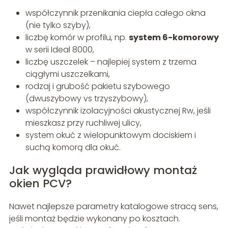
współczynnik przenikania ciepła całego okna
(nie tylko szyby),
liczbę komór w profilu, np.
system 6-komorowy
w serii Ideal 8000,
liczbę uszczelek – najlepiej system z trzema
ciągłymi uszczelkami,
rodzaj i grubość pakietu szybowego
(dwuszybowy vs trzyszybowy),
współczynnik izolacyjności akustycznej Rw, jeśli
mieszkasz przy ruchliwej ulicy,
system okuć z wielopunktowym dociskiem i
suchą komorą dla okuć.
Jak wygląda prawidłowy montaż
okien PCV?
Nawet najlepsze parametry katalogowe stracą sens,
jeśli montaż będzie wykonany po kosztach.