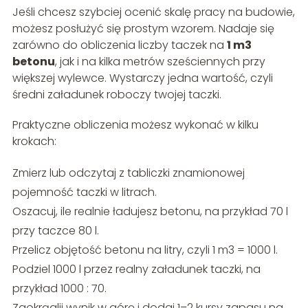
Jeśli chcesz szybciej ocenić skalę pracy na budowie,
możesz posłużyć się prostym wzorem. Nadaje się
zarówno do obliczenia liczby taczek na
1 m3
betonu
, jak i na kilka metrów sześciennych przy
większej wylewce. Wystarczy jedna wartość, czyli
średni załadunek roboczy twojej taczki.
Praktyczne obliczenia możesz wykonać w kilku
krokach:
Zmierz lub odczytaj z tabliczki znamionowej
pojemność taczki w litrach.
Oszacuj, ile realnie ładujesz betonu, na przykład 70 l
przy taczce 80 l.
Przelicz objętość betonu na litry, czyli 1 m3 = 1000 l.
Podziel 1000 l przez realny załadunek taczki, na
przykład 1000 : 70.
Zaokrąglij wynik w górę i dodaj 1–2 kursy zapasu na