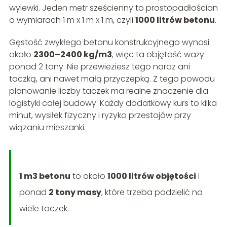
wylewki. Jeden metr sześcienny to prostopadłościan
o wymiarach 1 m x 1 m x 1 m, czyli
1000 litrów betonu
.
Gęstość zwykłego betonu konstrukcyjnego wynosi
około
2300–2400 kg/m3
, więc ta objętość waży
ponad 2 tony. Nie przewieziesz tego naraz ani
taczką, ani nawet małą przyczepką. Z tego powodu
planowanie liczby taczek ma realne znaczenie dla
logistyki całej budowy. Każdy dodatkowy kurs to kilka
minut, wysiłek fizyczny i ryzyko przestojów przy
wiązaniu mieszanki.
1 m3 betonu
to około
1000 litrów objętości
i
ponad
2 tony masy
, które trzeba podzielić na
wiele taczek.