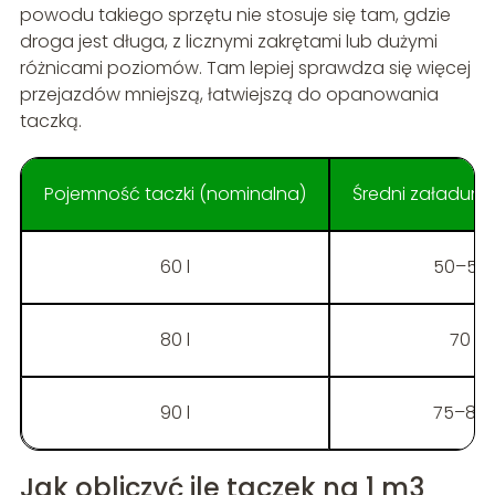
powodu takiego sprzętu nie stosuje się tam, gdzie
droga jest długa, z licznymi zakrętami lub dużymi
różnicami poziomów. Tam lepiej sprawdza się więcej
przejazdów mniejszą, łatwiejszą do opanowania
taczką.
Pojemność taczki (nominalna)
Średni załadune
60 l
50–55 
80 l
70 l
90 l
75–80 
Jak obliczyć ile taczek na 1 m3