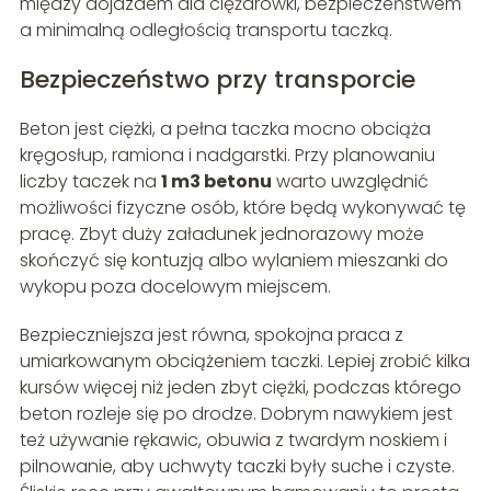
między dojazdem dla ciężarówki, bezpieczeństwem
a minimalną odległością transportu taczką.
Bezpieczeństwo przy transporcie
Beton jest ciężki, a pełna taczka mocno obciąża
kręgosłup, ramiona i nadgarstki. Przy planowaniu
liczby taczek na
1 m3 betonu
warto uwzględnić
możliwości fizyczne osób, które będą wykonywać tę
pracę. Zbyt duży załadunek jednorazowy może
skończyć się kontuzją albo wylaniem mieszanki do
wykopu poza docelowym miejscem.
Bezpieczniejsza jest równa, spokojna praca z
umiarkowanym obciążeniem taczki. Lepiej zrobić kilka
kursów więcej niż jeden zbyt ciężki, podczas którego
beton rozleje się po drodze. Dobrym nawykiem jest
też używanie rękawic, obuwia z twardym noskiem i
pilnowanie, aby uchwyty taczki były suche i czyste.