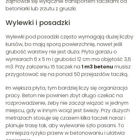
zajmowali się wyłącznie transportem taczkami od
betoniarki lub zrzutu z gruszki.
Wylewki i posadzki
Wylewki pod posadzki często wymagają dużej liczby
kursów, bo mają sporą powierzchnię, nawet jeśli
grubość warstwy nie jest duża. Płyta garażu o
wymiarach 6 x 5 m i grubości 12 cm ma objętość 3,6
m3. Przy założeniu 15 taczek na
1 m3 betonu
musisz
przygotować się na ponad 50 przejazdów taczką.
Im większa płyta, tym bardziej liczy się organizacja
pracy. Beton nie powinien zbyt długo czekać na
rozprowadzenie, żeby nie zaczął wiązać w jednym
miejscu, gdy w innym wciąż jest świeży. Przy dużych
metrażach stosuje się czasem kilka taczek naraz i
planuje trasę tak, aby wylewanie szło pasami. To
zmniejsza ryzyko przerw w betonowaniu i ułatwia