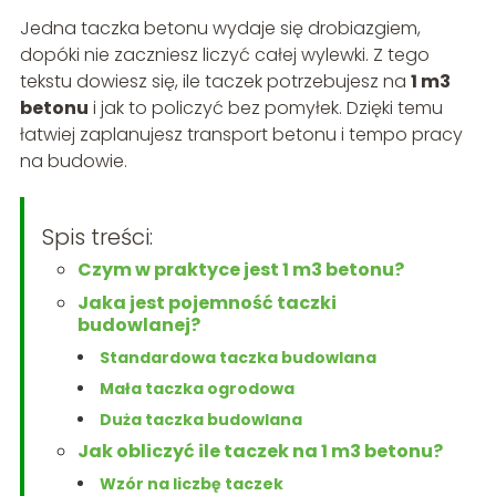
Jedna taczka betonu wydaje się drobiazgiem,
dopóki nie zaczniesz liczyć całej wylewki. Z tego
tekstu dowiesz się, ile taczek potrzebujesz na
1 m3
betonu
i jak to policzyć bez pomyłek. Dzięki temu
łatwiej zaplanujesz transport betonu i tempo pracy
na budowie.
Spis treści:
Czym w praktyce jest 1 m3 betonu?
Jaka jest pojemność taczki
budowlanej?
Standardowa taczka budowlana
Mała taczka ogrodowa
Duża taczka budowlana
Jak obliczyć ile taczek na 1 m3 betonu?
Wzór na liczbę taczek