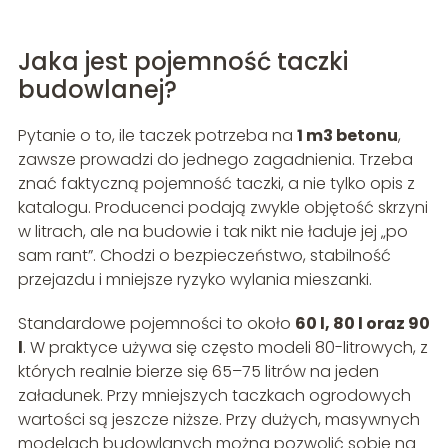
Jaka jest pojemność taczki
budowlanej?
Pytanie o to, ile taczek potrzeba na
1 m3 betonu
,
zawsze prowadzi do jednego zagadnienia. Trzeba
znać faktyczną pojemność taczki, a nie tylko opis z
katalogu. Producenci podają zwykle objętość skrzyni
w litrach, ale na budowie i tak nikt nie ładuje jej „po
sam rant”. Chodzi o bezpieczeństwo, stabilność
przejazdu i mniejsze ryzyko wylania mieszanki.
Standardowe pojemności to około
60 l, 80 l oraz 90
l
. W praktyce używa się często modeli 80-litrowych, z
których realnie bierze się 65–75 litrów na jeden
załadunek. Przy mniejszych taczkach ogrodowych
wartości są jeszcze niższe. Przy dużych, masywnych
modelach budowlanych można pozwolić sobie na