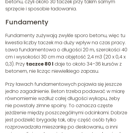
betonu, czyli około 30 taczek przy takim samym
sprzęcie i sposobie ładowania.
Fundamenty
Fundamenty zużywają zwykle sporo betonu, więc tu
kwestia liczby taczek ma duży wpływ na czas pracy.
Ława fundamentowa o długości 20 m, szerokości 40
cm i wysokości 30 cm ma objętość 2,4 m3 (20 x 0,4 x
0,3). Przy
taczce 80 l
daje to około 34–36 kursów z
betonem, nie licząc niewielkiego zapasu.
Przy ławach fundamentowych pojawia się jeszcze
jedno zagadnienie. Beton trzeba podawać w miarę
równomiernie wzdłuż całej długości wykopu, żeby
nie powstały zimne spoiny. To oznacza częste
jeżdżenie między poszczególnymi odcinkami. Dobrze
jest podzielić brygadę tak, aby część osób tylko
rozprowadzała mieszankę po deskowaniu, a inni