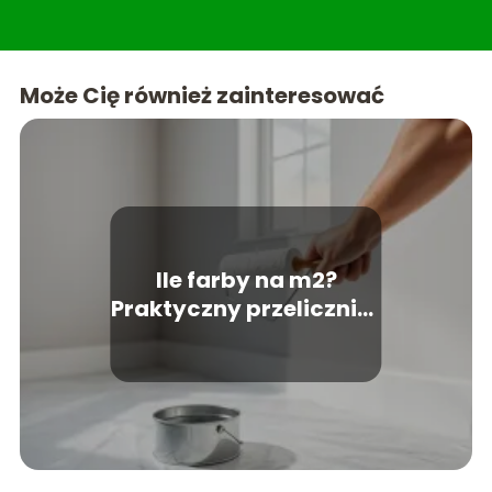
zagospodarowanie ogrodu i tarasu. W sekcji
lifestyle znajdziesz treści, które uczynią życie w
domu jeszcze przyjemniejszym. Teraso to miejsce,
gdzie wiedza spotyka się z estetyką, tworząc
Może Cię również zainteresować
idealne kompendium dla każdego miłośnika
pięknych i funkcjonalnych przestrzeni.
Ile farby na m2?
Praktyczny przelicznik i
porady