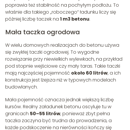
poprawia też stabilność na pochyłym podłożu. To
właśnie dla takiego „roboczego” ładunku liczy się
później liczbę taczek na
1 m3 betonu
.
Mała taczka ogrodowa
W wielu domowych realizacjach do betonu używa
się zwykłej taczki ogrodowej. To wygodne
rozwiązanie przy niewielkich wylewkach, na przykład
pod stopnie wejściowe czy mały taras. Takie taczki
mają najczęściej pojemność
około 60 litrów
, a ich
konstrukcja jest lżejsza niż w typowych modelach
budowlanych.
Mała pojemność oznacza jednak większą liczbę
kursów. Realny załadunek betonu oscyluje tu w
granicach
50–55 litrów
, ponieważ zbyt pełna
taczka zaczyna być trudna do prowadzenia, a
każde podskoczenie na nierówności kończy się