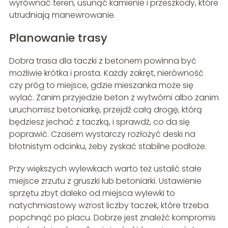
wyrównać teren, usunąć kamienie i przeszkody, które
utrudniają manewrowanie.
Planowanie trasy
Dobra trasa dla taczki z betonem powinna być
możliwie krótka i prosta. Każdy zakręt, nierówność
czy próg to miejsce, gdzie mieszanka może się
wylać. Zanim przyjedzie beton z wytwórni albo zanim
uruchomisz betoniarkę, przejdź całą drogę, którą
będziesz jechać z taczką, i sprawdź, co da się
poprawić. Czasem wystarczy rozłożyć deski na
błotnistym odcinku, żeby zyskać stabilne podłoże.
Przy większych wylewkach warto też ustalić stałe
miejsce zrzutu z gruszki lub betoniarki. Ustawienie
sprzętu zbyt daleko od miejsca wylewki to
natychmiastowy wzrost liczby taczek, które trzeba
popchnąć po placu. Dobrze jest znaleźć kompromis