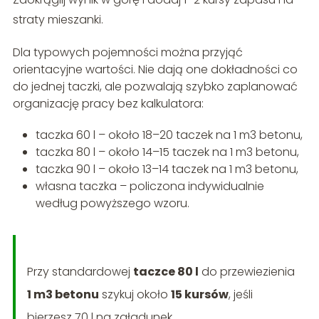
straty mieszanki.
Dla typowych pojemności można przyjąć
orientacyjne wartości. Nie dają one dokładności co
do jednej taczki, ale pozwalają szybko zaplanować
organizację pracy bez kalkulatora:
taczka 60 l – około 18–20 taczek na 1 m3 betonu,
taczka 80 l – około 14–15 taczek na 1 m3 betonu,
taczka 90 l – około 13–14 taczek na 1 m3 betonu,
własna taczka – policzona indywidualnie
według powyższego wzoru.
Przy standardowej
taczce 80 l
do przewiezienia
1 m3 betonu
szykuj około
15 kursów
, jeśli
bierzesz 70 l na załadunek.