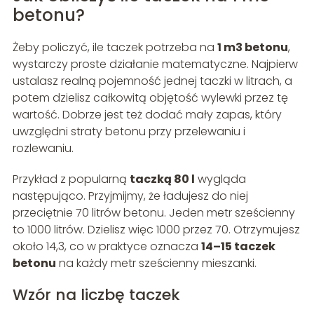
betonu?
Żeby policzyć, ile taczek potrzeba na
1 m3 betonu
,
wystarczy proste działanie matematyczne. Najpierw
ustalasz realną pojemność jednej taczki w litrach, a
potem dzielisz całkowitą objętość wylewki przez tę
wartość. Dobrze jest też dodać mały zapas, który
uwzględni straty betonu przy przelewaniu i
rozlewaniu.
Przykład z popularną
taczką 80 l
wygląda
następująco. Przyjmijmy, że ładujesz do niej
przeciętnie 70 litrów betonu. Jeden metr sześcienny
to 1000 litrów. Dzielisz więc 1000 przez 70. Otrzymujesz
około 14,3, co w praktyce oznacza
14–15 taczek
betonu
na każdy metr sześcienny mieszanki.
Wzór na liczbę taczek