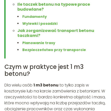
Ile taczek betonu na typowe prace
budowlane?
Fundamenty
Wylewki i posadzki
Jak zorganizować transport betonu
taczkami?
Planowanie trasy
Bezpieczeństwo przy transporcie
Czym w praktyce jest 1 m3
betonu?
Dla wielu osób
1 m3 betonu
to tylko zapis w
kosztorysie lub na karcie zamówienia z betoniarni. W
rzeczywistości to bardzo konkretna objętość i masa,
które mocno wpływają na liczbę przejazdów taczką,
obciążenie pracowników oraz czas wykonania