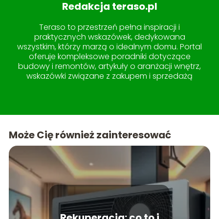
Redakcja teraso.pl
Teraso to przestrzeń pełna inspiracji i
praktycznych wskazówek, dedykowana
wszystkim, którzy marzą o idealnym domu. Portal
oferuje kompleksowe poradniki dotyczące
budowy i remontów, artykuły o aranżacji wnętrz,
wskazówki związane z zakupem i sprzedażą
nieruchomości, a także pomysły na
zagospodarowanie ogrodu i tarasu. W sekcji
lifestyle znajdziesz treści, które uczynią życie w
domu jeszcze przyjemniejszym. Teraso to miejsce,
gdzie wiedza spotyka się z estetyką, tworząc
Może Cię również zainteresować
idealne kompendium dla każdego miłośnika
pięknych i funkcjonalnych przestrzeni.
Rekuperacja: co to i